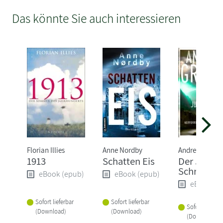
Das könnte Sie auch interessieren
Florian Illies
Anne Nordby
Andreas Grube
1913
Schatten Eis
Der Judas
Schrein
eBook (epub)
eBook (epub)
eBook (e
Sofort lieferbar
Sofort lieferbar
Sofort lieferba
(Download)
(Download)
(Download)