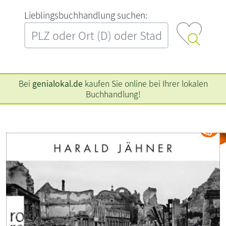
L‍i‍e‍b‍l‍i‍n‍g‍s‍b‍u‍c‍h‍h‍a‍n‍d‍l‍u‍n‍g‍ ‍s‍u‍c‍h‍e‍n‍:‍
Bei
genialokal.de
kaufen Sie online bei Ihrer lokalen
Buchhandlung!