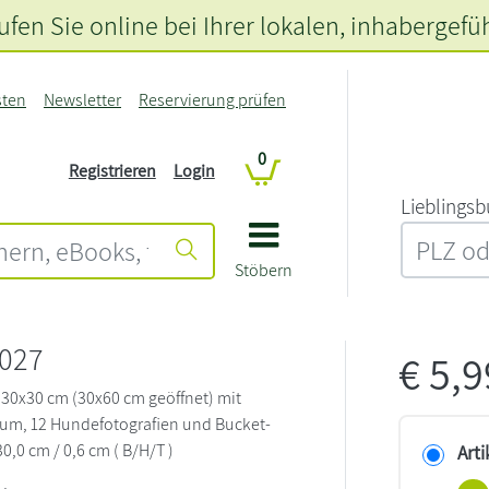
fen Sie online bei Ihrer lokalen
, inhabergefü
sten
Newsletter
Reservierung prüfen
0
Registrieren
Login
L‍i‍e‍b‍l‍i‍n‍g‍s‍b
Stöbern
027
€
5,
30x30 cm (30x60 cm geöffnet) mit
ium, 12 Hundefotografien und Bucket-
30,0 cm / 0,6 cm ( B/H/T )
Arti