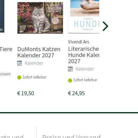
Vivendi Ars
Literarischer
Tiere
DuMonts Katzen
Hühner
Hunde Kalender
Kalender 2027
Kale
2027
Kalender
Kalender
Vorbeste
scheint
am 31.0
Sofort lieferbar
Sofort lieferbar
€
19,50
€
24,95
€
7,99
kate und
Preise und Versand