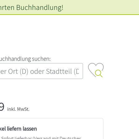
hrten
Buchhandlung!
‍u‍c‍h‍h‍a‍n‍d‍l‍u‍n‍g‍ ‍s‍u‍c‍h‍e‍n‍:‍
99
inkl. MwSt.
kel liefern lassen
Sofort lieferbar
(Versand mit Deutscher