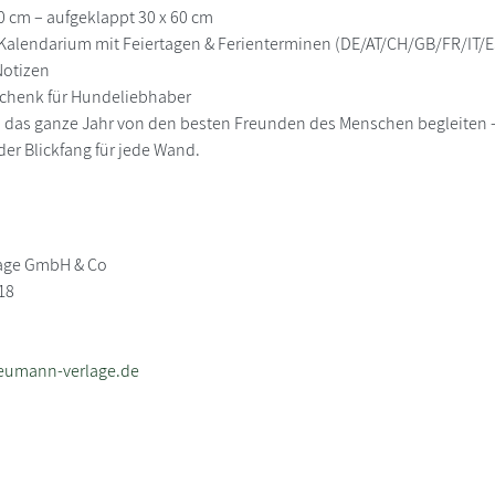
30 cm – aufgeklappt 30 x 60 cm
 Kalendarium mit Feiertagen & Ferienterminen (DE/AT/CH/GB/FR/IT/
 Notizen
schenk für Hundeliebhaber
h das ganze Jahr von den besten Freunden des Menschen begleiten –
r Blickfang für jede Wand.
age GmbH & Co
18
eumann-verlage.de