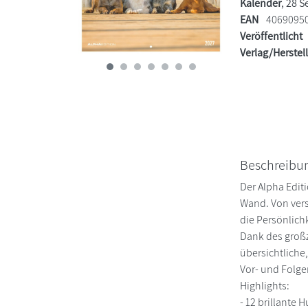
Kalender
, 28 S
EAN
4069095
Veröffentlicht
Verlag/Herstel
Beschreibu
Der Alpha Edit
Wand. Von vers
die Persönlichk
Dank des großz
übersichtliche
Vor- und Folge
Highlights:
- 12 brillante