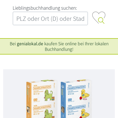
L‍i‍e‍b‍l‍i‍n‍g‍s‍b‍u‍c‍h‍h‍a‍n‍d‍l‍u‍n‍g‍ ‍s‍u‍c‍h‍e‍n‍:‍
Bei
genialokal.de
kaufen Sie online bei Ihrer lokalen
Buchhandlung!