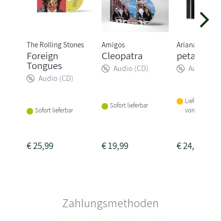
The Rolling Stones
Amigos
Ariana Grande
Foreign
Cleopatra
petal
Tongues
Audio (CD)
Audio (CD
Audio (CD)
Lieferbar inne
Sofort lieferbar
von 1-2 Woch
Sofort lieferbar
€
25,99
€
19,99
€
24,99
Zahlungsmethoden