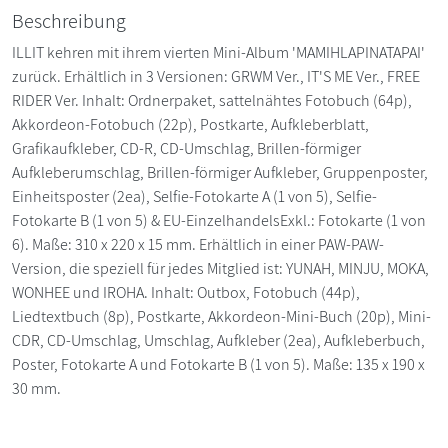
Beschreibung
ILLIT kehren mit ihrem vierten Mini-Album 'MAMIHLAPINATAPAI'
zurück. Erhältlich in 3 Versionen: GRWM Ver., IT'S ME Ver., FREE
RIDER Ver. Inhalt: Ordnerpaket, sattelnähtes Fotobuch (64p),
Akkordeon-Fotobuch (22p), Postkarte, Aufkleberblatt,
Grafikaufkleber, CD-R, CD-Umschlag, Brillen-förmiger
Aufkleberumschlag, Brillen-förmiger Aufkleber, Gruppenposter,
Einheitsposter (2ea), Selfie-Fotokarte A (1 von 5), Selfie-
Fotokarte B (1 von 5) & EU-EinzelhandelsExkl.: Fotokarte (1 von
6). Maße: 310 x 220 x 15 mm. Erhältlich in einer PAW-PAW-
Version, die speziell für jedes Mitglied ist: YUNAH, MINJU, MOKA,
WONHEE und IROHA. Inhalt: Outbox, Fotobuch (44p),
Liedtextbuch (8p), Postkarte, Akkordeon-Mini-Buch (20p), Mini-
CDR, CD-Umschlag, Umschlag, Aufkleber (2ea), Aufkleberbuch,
Poster, Fotokarte A und Fotokarte B (1 von 5). Maße: 135 x 190 x
30 mm.