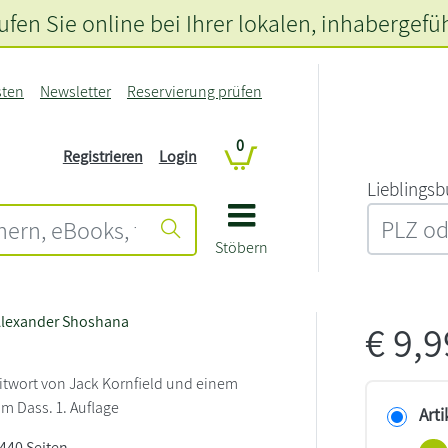
fen Sie online bei Ihrer lokalen
, inhabergefü
sten
Newsletter
Reservierung prüfen
0
Registrieren
Login
L‍i‍e‍b‍l‍i‍n‍g‍s‍b
Stöbern
lexander Shoshana
€
9,
itwort von Jack Kornfield und einem
m Dass. 1. Auflage
Arti
 440 Seiten