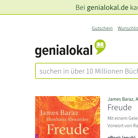
Bei
genialokal.de
kau
Gutschein
Wunschli
James Baraz
,
A
Freude
Mit einem Gele
Vorwort von Ra
eBook (epub)
,