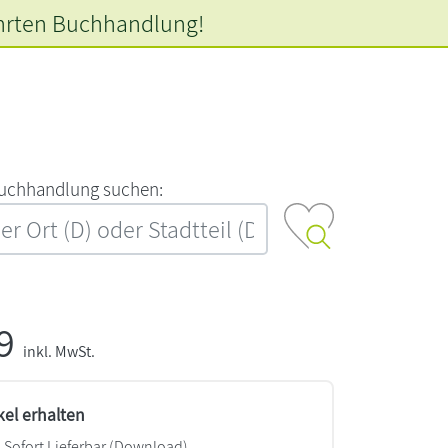
hrten
Buchhandlung!
‍u‍c‍h‍h‍a‍n‍d‍l‍u‍n‍g‍ ‍s‍u‍c‍h‍e‍n‍:‍
99
inkl. MwSt.
kel erhalten
Sofort Lieferbar (Download)