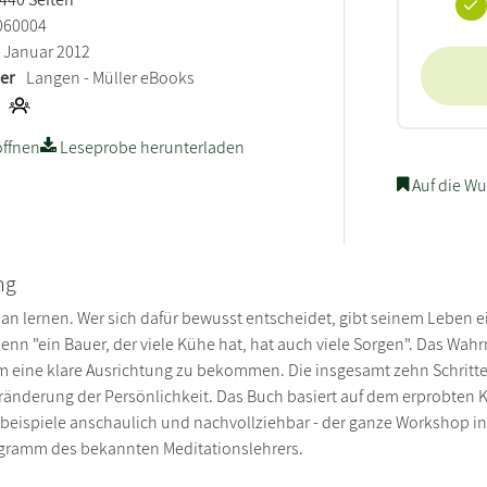
060004
Januar 2012
ler
Langen - Müller eBooks
ffnen
Leseprobe herunterladen
Auf die Wu
ng
n lernen. Wer sich dafür bewusst entscheidet, gibt seinem Leben ein
 denn "ein Bauer, der viele Kühe hat, hat auch viele Sorgen". Das Wa
m eine klare Ausrichtung zu bekommen. Die insgesamt zehn Schritt
ränderung der Persönlichkeit. Das Buch basiert auf dem erprobten 
llbeispiele anschaulich und nachvollziehbar - der ganze Workshop i
ogramm des bekannten Meditationslehrers.