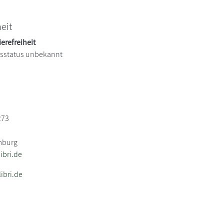
heit
ierefreiheit
itsstatus unbekannt
273
mburg
bri.de
ibri.de