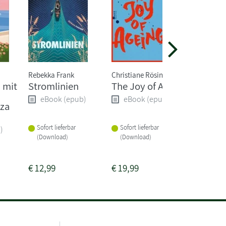
Rebekka Frank
Christiane Rösinger
Michiko 
 mit
Stromlinien
The Joy of Ageing
Frau K
empfieh
eBook (epub)
eBook (epub)
zza
Buch
eBoo
Sofort lieferbar
Sofort lieferbar
)
(Download)
(Download)
Sofort li
(Downlo
€
12,99
€
19,99
€
4,99