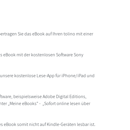
rtragen Sie das eBook auf Ihren tolino mit einer
as eBook mit der kostenlosen Software Sony
r unsere kostenlose Lese-App für iPhone/iPad und
ware, beispielsweise Adobe Digital Editions,
ter „Meine eBooks“ - „Sofort online lesen über
s eBook somit nicht auf Kindle-Geräten lesbar ist.