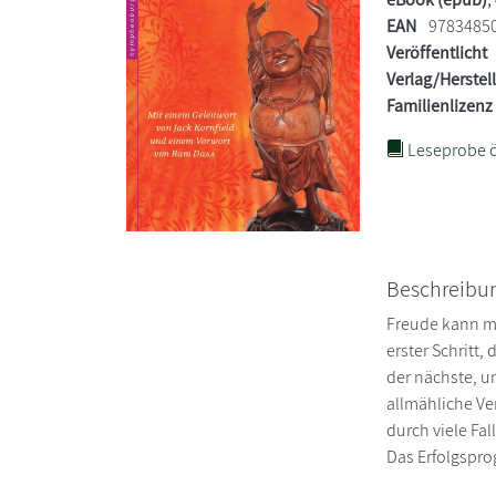
EAN
9783485
Veröffentlicht
Verlag/Herstel
Familienlizenz
Leseprobe ö
Beschreibu
Freude kann ma
erster Schritt,
der nächste, u
allmähliche Ve
durch viele Fa
Das Erfolgspr