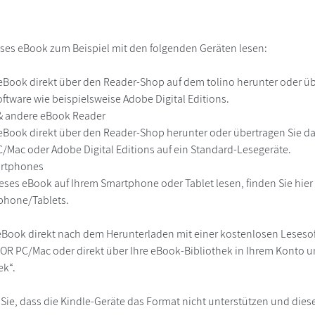
ses eBook zum Beispiel mit den folgenden Geräten lesen:
r
eBook direkt über den Reader-Shop auf dem tolino herunter oder übe
ftware wie beispielsweise Adobe Digital Editions.
 & andere eBook Reader
eBook direkt über den Reader-Shop herunter oder übertragen Sie d
Mac oder Adobe Digital Editions auf ein Standard-Lesegeräte.
martphones
eses eBook auf Ihrem Smartphone oder Tablet lesen, finden Sie hie
phone/Tablets.
eBook direkt nach dem Herunterladen mit einer kostenlosen Lesesoft
R PC/Mac oder direkt über Ihre eBook-Bibliothek in Ihrem Konto un
ek“.
 Sie, dass die Kindle-Geräte das Format nicht unterstützen und diese