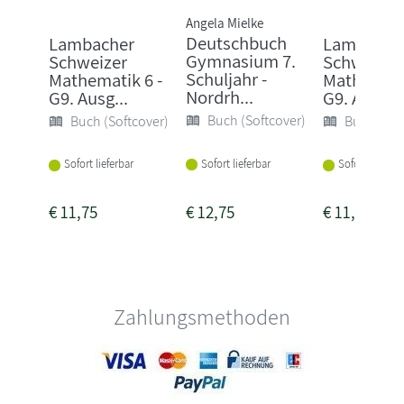
Angela Mielke
Deutschbuch
Lambacher
Lambache
Gymnasium 7.
Schweizer
Schweizer
Schuljahr -
Mathematik 6 -
Mathematik
Nordrh...
G9. Ausg...
G9. Arbe...
Buch (Softcover)
Buch (Softcover)
Buch (Sof
Sofort lieferbar
Sofort lieferbar
Sofort lieferba
€
11,75
€
12,75
€
11,75
Zahlungsmethoden