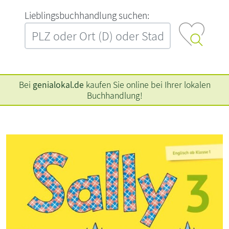
L‍i‍e‍b‍l‍i‍n‍g‍s‍b‍u‍c‍h‍h‍a‍n‍d‍l‍u‍n‍g‍ ‍s‍u‍c‍h‍e‍n‍:‍
Bei
genialokal.de
kaufen Sie online bei Ihrer lokalen
Buchhandlung!