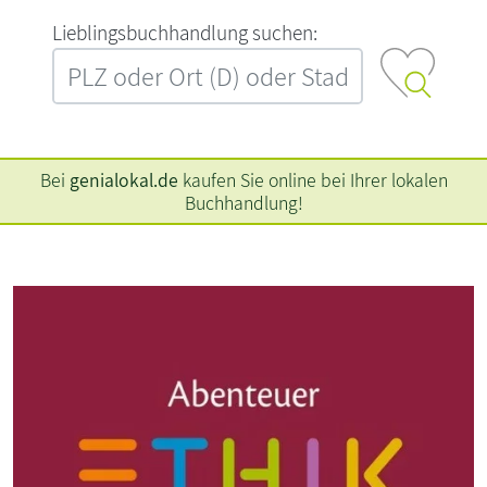
L‍i‍e‍b‍l‍i‍n‍g‍s‍b‍u‍c‍h‍h‍a‍n‍d‍l‍u‍n‍g‍ ‍s‍u‍c‍h‍e‍n‍:‍
Bei
genialokal.de
kaufen Sie online bei Ihrer lokalen
Buchhandlung!