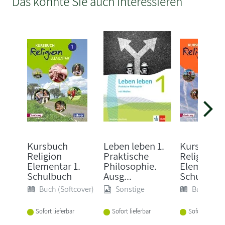
Das könnte Sie auch interessieren
Kursbuch
Leben leben 1.
Kursbuch
Religion
Praktische
Religion
Elementar 1.
Philosophie.
Elementar 
Schulbuch
Ausg...
Schulbuch
Buch (Softcover)
Sonstige
Buch (Sof
Sofort lieferbar
Sofort lieferbar
Sofort lieferba