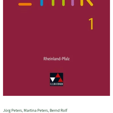
Jörg Peters
,
Martina Peters
,
Bernd Rolf