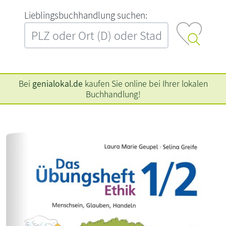
L‍i‍e‍b‍l‍i‍n‍g‍s‍b‍u‍c‍h‍h‍a‍n‍d‍l‍u‍n‍g‍ ‍s‍u‍c‍h‍e‍n‍:‍
Bei
genialokal.de
kaufen Sie online bei Ihrer lokalen
Buchhandlung!