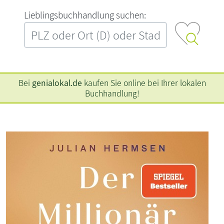
L‍i‍e‍b‍l‍i‍n‍g‍s‍b‍u‍c‍h‍h‍a‍n‍d‍l‍u‍n‍g‍ ‍s‍u‍c‍h‍e‍n‍:‍
Bei
genialokal.de
kaufen Sie online bei Ihrer lokalen
Buchhandlung!