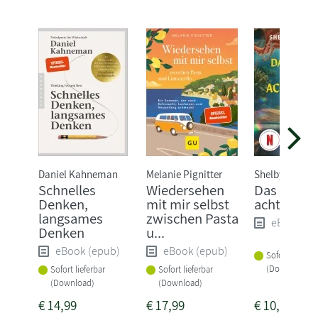
Daniel Kahneman
Melanie Pignitter
Shelby van Pel
Schnelles
Wiedersehen
Das Glück 
Denken,
mit mir selbst
acht Arme
langsames
zwischen Pasta
eBook (e
Denken
u...
eBook (epub)
eBook (epub)
Sofort lieferba
(Download)
Sofort lieferbar
Sofort lieferbar
(Download)
(Download)
€
14,99
€
17,99
€
10,99