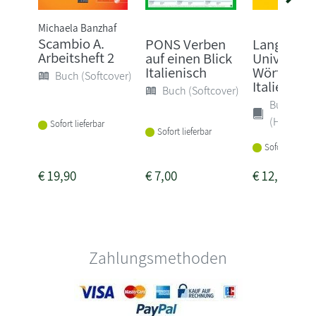
Michaela Banzhaf
Scambio A.
PONS Verben
Langensch
Arbeitsheft 2
auf einen Blick
Universal-
Italienisch
Wörterbuc
Buch (Softcover)
Italienisch
Buch (Softcover)
Buch
(Hardcove
Sofort lieferbar
Sofort lieferbar
Sofort lieferba
€
19,90
€
7,00
€
12,95
Zahlungsmethoden