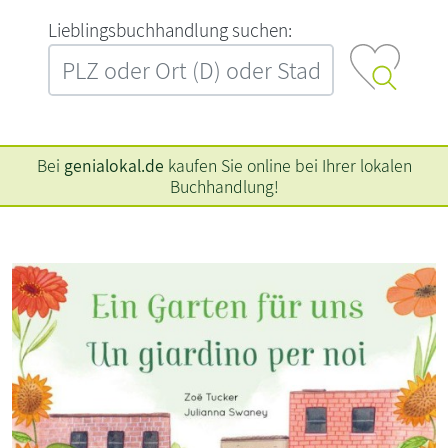
L‍i‍e‍b‍l‍i‍n‍g‍s‍b‍u‍c‍h‍h‍a‍n‍d‍l‍u‍n‍g‍ ‍s‍u‍c‍h‍e‍n‍:‍
Bei
genialokal.de
kaufen Sie online bei Ihrer lokalen
Buchhandlung!