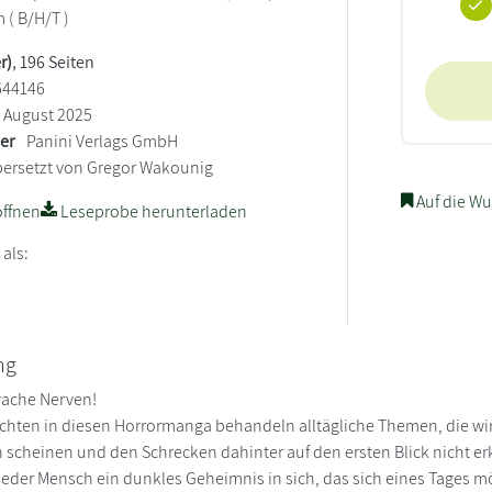
m ( B/H/T )
r)
, 196 Seiten
644146
August 2025
ler
Panini Verlags GmbH
ersetzt von Gregor Wakounig
Auf die Wu
ffnen
Leseprobe herunterladen
 als:
ng
wache Nerven!
chten in diesen Horrormanga behandeln alltägliche Themen, die wir
in scheinen und den Schrecken dahinter auf den ersten Blick nicht e
jeder Mensch ein dunkles Geheimnis in sich, das sich eines Tages mö