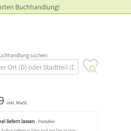
hrten
Buchhandlung!
‍u‍c‍h‍h‍a‍n‍d‍l‍u‍n‍g‍ ‍s‍u‍c‍h‍e‍n‍:‍
99
inkl. MwSt.
kel liefern lassen
- Portofrei
Sofort lieferbar
(Versand mit Deutscher