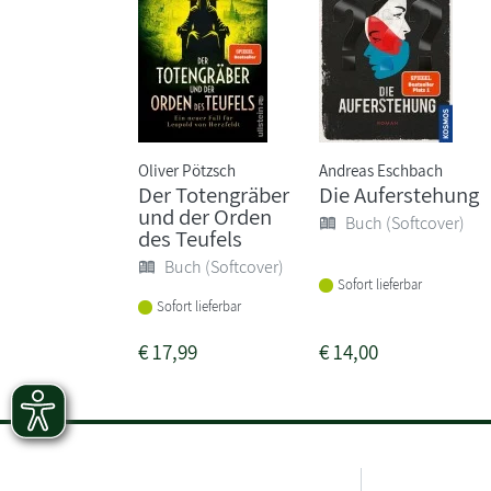
Oliver Pötzsch
Andreas Eschbach
Der Totengräber
Die Auferstehung
und der Orden
Buch (Softcover)
des Teufels
Buch (Softcover)
Sofort lieferbar
Sofort lieferbar
€
17,99
€
14,00