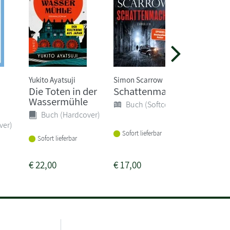
Yukito Ayatsuji
Simon Scarrow
Kate Atki
Die Toten in der
Schattenmacht
Nacht 
Wassermühle
Buch (Softcover)
Buch 
Buch (Hardcover)
ver)
Sofort lieferbar
Sofort li
Sofort lieferbar
€
22,00
€
17,00
€
15,00