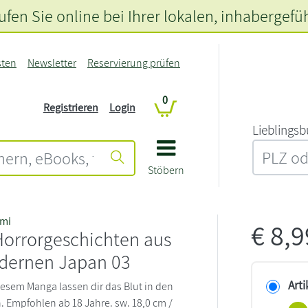
fen Sie online bei Ihrer lokalen
, inhabergefü
sten
Newsletter
Reservierung prüfen
0
Registrieren
Login
L‍i‍e‍b‍l‍i‍n‍g‍s‍b
Stöbern
mi
€
8,
Horrorgeschichten aus
ernen Japan 03
Arti
diesem Manga lassen dir das Blut in den
n. Empfohlen ab 18 Jahre. sw. 18,0 cm /