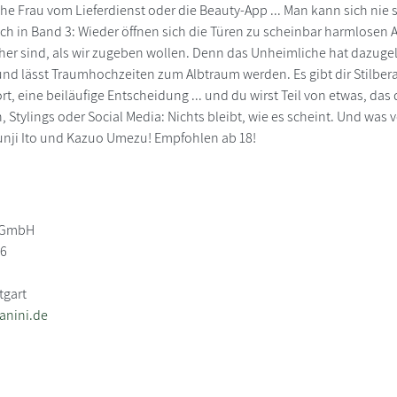
he Frau vom Lieferdienst oder die Beauty-App ... Man kann sich nie s
ich in Band 3: Wieder öffnen sich die Türen zu scheinbar harmlosen
her sind, als wir zugeben wollen. Denn das Unheimliche hat dazugeler
und lässt Traumhochzeiten zum Albtraum werden. Es gibt dir Stilberat
rt, eine beiläufige Entscheidung ... und du wirst Teil von etwas, das
n, Stylings oder Social Media: Nichts bleibt, wie es scheint. Und wa
unji Ito und Kazuo Umezu! Empfohlen ab 18!
s GmbH
76
tgart
anini.de