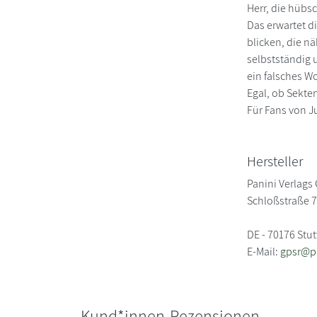
Herr, die hübsc
Das erwartet d
blicken, die nä
selbstständig 
ein falsches Wo
Egal, ob Sekte
Für Fans von J
Hersteller
Panini Verlag
Schloßstraße 
DE - 70176 Stut
E-Mail:
gpsr@p
Kund*innen-Rezensionen