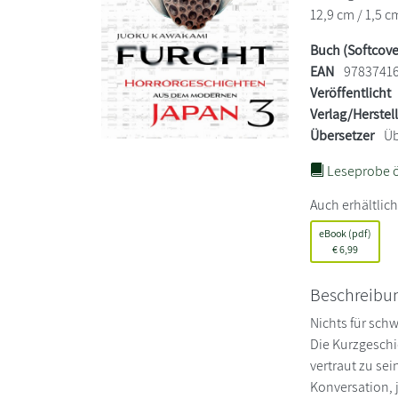
12,9 cm / 1,5 c
Buch (Softcove
EAN
9783741
Veröffentlicht
Verlag/Herstel
Übersetzer
Üb
Leseprobe ö
Auch erhältlich
eBook (pdf)
€
6,99
Beschreibu
Nichts für sch
Die Kurzgeschi
vertraut zu se
Konversation, 