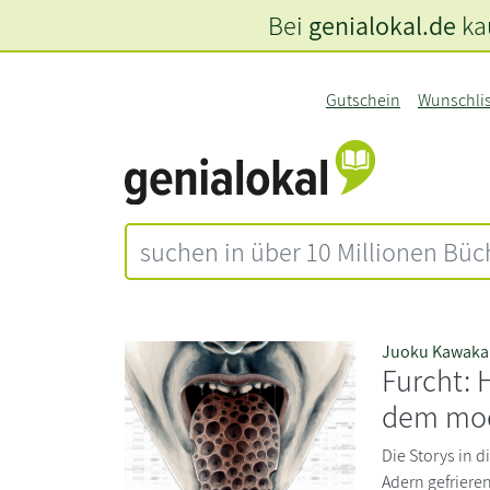
Bei
genialokal.de
kau
Gutschein
Wunschli
Juoku Kawaka
Furcht: 
dem mod
Die Storys in 
Adern gefriere