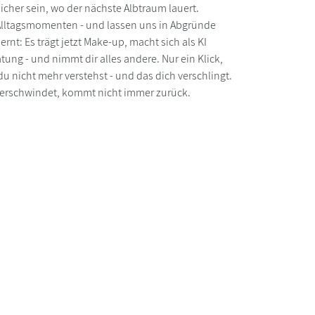
icher sein, wo der nächste Albtraum lauert.
 Alltagsmomenten - und lassen uns in Abgründe
nt: Es trägt jetzt Make-up, macht sich als KI
ung - und nimmt dir alles andere. Nur ein Klick,
 du nicht mehr verstehst - und das dich verschlingt.
s verschwindet, kommt nicht immer zurück.