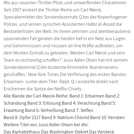
Mix aus rasanten Thriller-Plots und umwerfenden Charakteren
Seit 2007 erobert die Thriller-Reihe um Carl Mørck,
Spezialermittler des Sonderdezernats Q bei der Kopenhagener
Polizei, und seinen syrischen Assistenten Hafez el-Assad die
Bestsellerlisten der Welt. Im ihrem zehnten und atemberaubend
spannenden Fall geraten die beiden tief in ein Netz aus Lügen
und Geheimnissen und müssen all ihre Kräfte aufbieten, um
dem Morden Einhalt zu gebieten. Werden Carl Mørck und sein
Team es rechtzeitig schaffen? 'Jussi Adler-Olsen hat mit seinem
Sonderdezernat Q die düsterste Krimireihe Skandinaviens
geschaffen.' New York Times Die Verfilmung des ersten Bandes -
Erbarmen- (unter dem Titel -Dept. Q-) eroberte direkt nach
Erscheinen die Spitze der Netflix-Charts.
Alle Bände der Carl-Mørck-Reihe: Band 1: Erbarmen Band 2:
Schändung Band 3: Erlösung Band 4: Verachtung Band 5:
Erwartung Band 6: Verheißung Band 7: Selfies
Band 8: Opfer 2117 Band 9: Natrium Chlorid Band 10: Verraten
Weitere Titel von Jussi Adler-Olsen bei dtv:
Das Alphabethaus Das Washington-Dekret Das Versteck