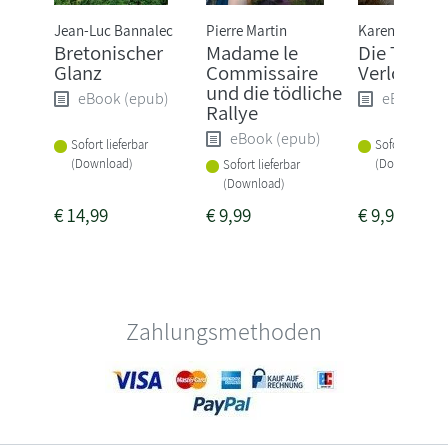
Jean-Luc Bannalec
Pierre Martin
Karen Sander
Bretonischer
Madame le
Die Tiefe:
Glanz
Commissaire
Verloren
und die tödliche
eBook (epub)
eBook (e
Rallye
eBook (epub)
Sofort lieferbar
Sofort lieferba
(Download)
(Download)
Sofort lieferbar
(Download)
€
14,99
€
9,99
€
9,99
Zahlungsmethoden