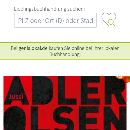
L‍i‍e‍b‍l‍i‍n‍g‍s‍b‍u‍c‍h‍h‍a‍n‍d‍l‍u‍n‍g‍ ‍s‍u‍c‍h‍e‍n‍:‍
Bei
genialokal.de
kaufen Sie online bei Ihrer lokalen
Buchhandlung!