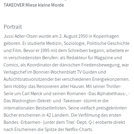
TAKEOVER Miese kleine Morde
Portrait
Jussi Adler-Olsen wurde am 2. August 1950 in Kopenhagen
geboren. Er studierte Medizin, Soziologie, Politische Geschichte
und Film. Bevor er 1995 mit dem Schreiben begann, arbeitete er
in verschiedensten Berufen: als Redakteur für Magazine und
Comics, als Koordinator der dänischen Friedensbewegung, war
Verlagschef im Bonnier-Wochenblatt TV Guiden und
Aufsichtsratsvorsitzender bei verschiedenen Energiekonzernen.
Sein Hobby: das Renovieren alter Häuser. Mit seiner Thriller-
Serie um Carl Mørck und seinen Romanen -Das Alphabethaus-, -
Das Washington-Dekret- und -Takeover- stürmt er die
internationalen Bestsellerlisten. Seine vielfach preisgekrönten
Bücher erscheinen in 42 Ländern. Die Verfilmung des ersten
Bandes -Erbarmen- (unter dem Titel -Dept. Q-) eroberte direkt
nach Erscheinen die Spitze der Netflix-Charts.