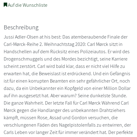
Auf die Wunschliste
Beschreibung
Jussi Adler-Olsen at his best: Das atemberaubende Finale der
Carl-Mørck-Reihe 2. Weihnachtstag 2020: Carl Mørck sitzt in
Handschellen auf dem Rücksitz eines Polizeiautos. Er wird des
Drogenschmuggels und des Mordes bezichtigt, seine Karriere
scheint zerstört. Carl wird bald klar, dass er nicht viel Hilfe zu
erwarten hat, die Beweislast ist erdrückend. Und ein Gefängnis
ist für einen korrupten Beamten ein sehr gefährlicher Ort, noch
dazu, da ein Unbekannter ein Kopfgeld von einer Million Dollar
auf ihn ausgesetzt hat. Aber warum? Seine dunkelste Stunde.
Die ganze Wahrheit. Der letzte Fall für Carl Mørck Während Carl
Mørck gegen die Handlanger des unbekannten Drahtziehers
kämpft, müssen Rose, Assad und Gordon versuchen, die
verschlungenen Fäden des Nagelpistolenfalls zu entwirren, der
Carls Leben vor langer Zeit für immer verändert hat. Der perfekte