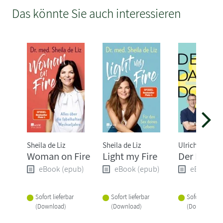
Das könnte Sie auch interessieren
Sheila de Liz
Sheila de Liz
Ulrich Selz
Woman on Fire
Light my Fire
Der Darm-
eBook (epub)
eBook (epub)
eBook (e
Sofort lieferbar
Sofort lieferbar
Sofort lieferba
(Download)
(Download)
(Download)