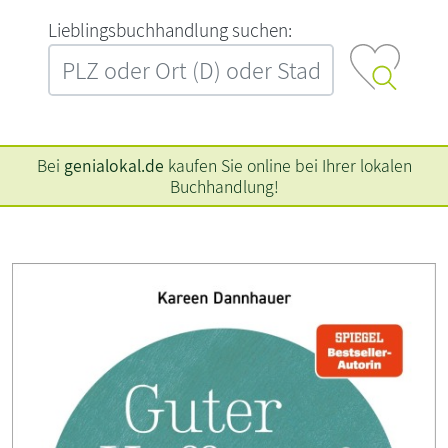
L‍i‍e‍b‍l‍i‍n‍g‍s‍b‍u‍c‍h‍h‍a‍n‍d‍l‍u‍n‍g‍ ‍s‍u‍c‍h‍e‍n‍:‍
Bei
genialokal.de
kaufen Sie online bei Ihrer lokalen
Buchhandlung!