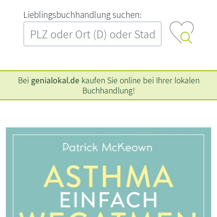
L‍i‍e‍b‍l‍i‍n‍g‍s‍b‍u‍c‍h‍h‍a‍n‍d‍l‍u‍n‍g‍ ‍s‍u‍c‍h‍e‍n‍:‍
Bei
genialokal.de
kaufen Sie online bei Ihrer lokalen
Buchhandlung!