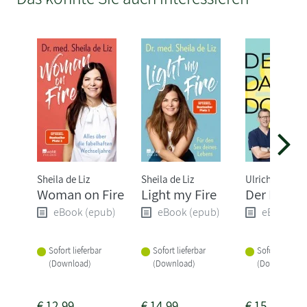
Sheila de Liz
Sheila de Liz
Ulrich Selz
Woman on Fire
Light my Fire
Der Darm-
eBook (epub)
eBook (epub)
eBook (e
Sofort lieferbar
Sofort lieferbar
Sofort lieferba
(Download)
(Download)
(Download)
€
12,99
€
14,99
€
15,99