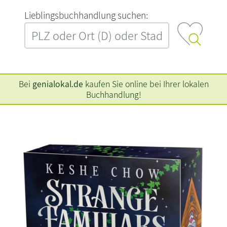
L‍i‍e‍b‍l‍i‍n‍g‍s‍b‍u‍c‍h‍h‍a‍n‍d‍l‍u‍n‍g‍ ‍s‍u‍c‍h‍e‍n‍:‍
Bei
genialokal.de
kaufen Sie online bei Ihrer lokalen
Buchhandlung!