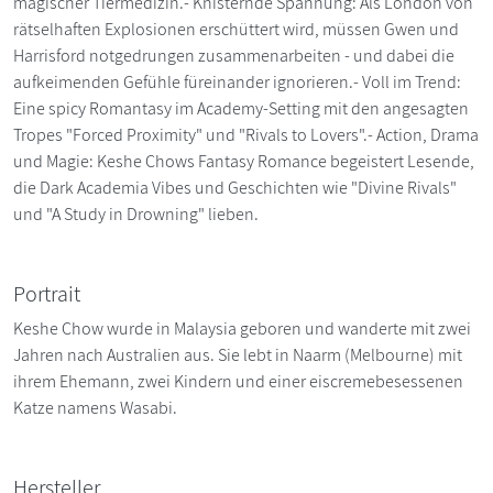
magischer Tiermedizin.- Knisternde Spannung: Als London von
rätselhaften Explosionen erschüttert wird, müssen Gwen und
Harrisford notgedrungen zusammenarbeiten - und dabei die
aufkeimenden Gefühle füreinander ignorieren.- Voll im Trend:
Eine spicy Romantasy im Academy-Setting mit den angesagten
Tropes "Forced Proximity" und "Rivals to Lovers".- Action, Drama
und Magie: Keshe Chows Fantasy Romance begeistert Lesende,
die Dark Academia Vibes und Geschichten wie "Divine Rivals"
und "A Study in Drowning" lieben.
Portrait
Keshe Chow wurde in Malaysia geboren und wanderte mit zwei
Jahren nach Australien aus. Sie lebt in Naarm (Melbourne) mit
ihrem Ehemann, zwei Kindern und einer eiscremebesessenen
Katze namens Wasabi.
Hersteller