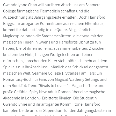
Gwendolynne Chan will nur ihren Abschluss am Seamere
College für magische Tiermedizin schaffen und die
Auszeichnung als Jahrgangsbeste erhalten. Doch Harrisford
Briggs, ihr arroganter Kommilitone aus reichem Elternhaus,
kommt ihr dabei ständig in die Quere. Als gefährliche
Magieexplosionen die Stadt erschüttern, die etwas mit den
magischen Tieren in Gwens und Harrisfords Obhut zu tun
haben, bleibt ihnen nur eins: zusammenarbeiten. Zwischen
knisternden Flirts, hitzigen Wortgefechten und einem
mürrischen, sprechenden Kater steht plötzlich mehr auf dem
Spiel als nur ihr Abschluss - nämlich das Schicksal der ganzen
magischen Welt. Seamere College 1. Strange Familiars: Ein
Romantasy-Buch für Fans von Magical Academy Settings und
dem BookTok Trend "Rivals to Lovers". - Magische Tiere und
große Gefühle: Spicy New-Adult-Roman über eine magische
Akademie in London.- Erbitterte Rivalen: Die Studentin
Gwendolynne und ihr arroganter Kommilitone Harrisford
kämpfen beide um das Stipendium für den Jahrgangsbesten in