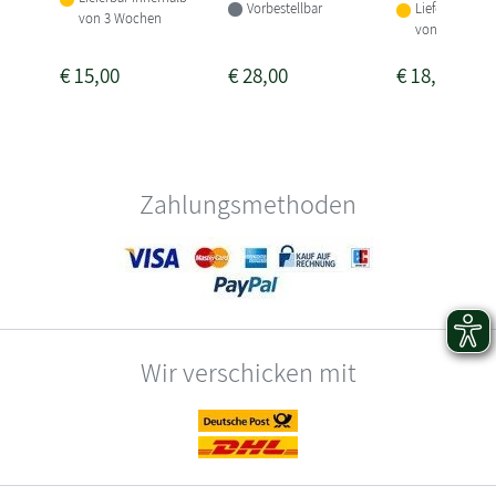
Vorbestellbar
Lieferbar inne
von 3 Wochen
von 3-4 Woch
€
15,00
€
28,00
€
18,00
Zahlungsmethoden
Wir verschicken mit