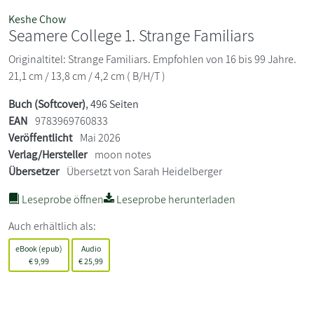
Keshe Chow
Seamere College 1. Strange Familiars
Originaltitel: Strange Familiars. Empfohlen von 16 bis 99 Jahre.
21,1 cm / 13,8 cm / 4,2 cm ( B/H/T )
Buch (Softcover)
, 496 Seiten
EAN
9783969760833
Veröffentlicht
Mai 2026
Verlag/Hersteller
moon notes
Übersetzer
Übersetzt von Sarah Heidelberger
Leseprobe öffnen
Leseprobe herunterladen
Auch erhältlich als:
eBook (epub)
Audio
€
9,99
€
25,99