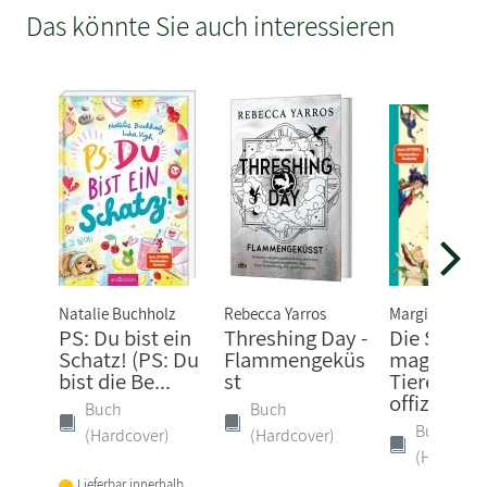
Das könnte Sie auch interessieren
Natalie Buchholz
Rebecca Yarros
Margit Auer
PS: Du bist ein
Threshing Day -
Die Schule
Schatz! (PS: Du
Flammengeküs
magische
bist die Be...
st
Tiere - Das
offizi...
Buch
Buch
Buch
(Hardcover)
(Hardcover)
(Hardcove
Lieferbar innerhalb