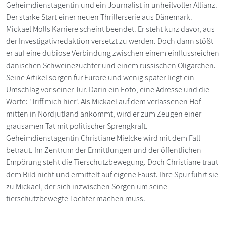
Geheimdienstagentin und ein Journalist in unheilvoller Allianz.
Der starke Start einer neuen Thrillerserie aus Dänemark.
Mickael Molls Karriere scheint beendet. Er steht kurz davor, aus
der Investigativredaktion versetzt zu werden. Doch dann stößt
er auf eine dubiose Verbindung zwischen einem einflussreichen
dänischen Schweinezüchter und einem russischen Oligarchen.
Seine Artikel sorgen für Furore und wenig später liegt ein
Umschlag vor seiner Tür. Darin ein Foto, eine Adresse und die
Worte: 'Triff mich hier'. Als Mickael auf dem verlassenen Hof
mitten in Nordjütland ankommt, wird er zum Zeugen einer
grausamen Tat mit politischer Sprengkraft.
Geheimdienstagentin Christiane Mielcke wird mit dem Fall
betraut. Im Zentrum der Ermittlungen und der öffentlichen
Empörung steht die Tierschutzbewegung. Doch Christiane traut
dem Bild nicht und ermittelt auf eigene Faust. Ihre Spur führt sie
zu Mickael, der sich inzwischen Sorgen um seine
tierschutzbewegte Tochter machen muss.