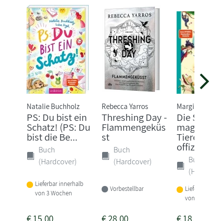
Natalie Buchholz
Rebecca Yarros
Margit Auer
PS: Du bist ein
Threshing Day -
Die Schule
Schatz! (PS: Du
Flammengeküs
magische
bist die Be...
st
Tiere - Das
offizi...
Buch
Buch
Buch
(Hardcover)
(Hardcover)
(Hardcove
Lieferbar innerhalb
Vorbestellbar
Lieferbar inne
von 3 Wochen
von 3-4 Woch
€
15,00
€
28,00
€
18,00