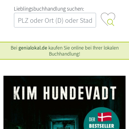
L‍i‍e‍b‍l‍i‍n‍g‍s‍b‍u‍c‍h‍h‍a‍n‍d‍l‍u‍n‍g‍ ‍s‍u‍c‍h‍e‍n‍:‍
Bei
genialokal.de
kaufen Sie online bei Ihrer lokalen
Buchhandlung!