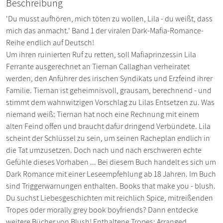
Beschreibung
'Du musst aufhören, mich töten zu wollen, Lila - du weißt, dass
mich das anmacht.' Band 1 der viralen Dark-Mafia-Romance-
Reihe endlich auf Deutsch!
Um ihren ruinierten Ruf zu retten, soll Mafiaprinzessin Lila
Ferrante ausgerechnet an Tiernan Callaghan verheiratet
werden, den Anführer des irischen Syndikats und Erzfeind ihrer
Familie. Tiernan ist geheimnisvoll, grausam, berechnend - und
stimmt dem wahnwitzigen Vorschlag zu Lilas Entsetzen zu. Was
niemand weiß: Tiernan hat noch eine Rechnung mit einem
alten Feind offen und braucht dafür dringend Verbündete. Lila
scheint der Schlüssel zu sein, um seinen Racheplan endlich in
die Tat umzusetzen. Doch nach und nach erschweren echte
Gefühle dieses Vorhaben ... Bei diesem Buch handelt es sich um
Dark Romance mit einer Leseempfehlung ab 18 Jahren. Im Buch
sind Triggerwarnungen enthalten. Books that make you - blush.
Du suchst Liebesgeschichten mit reichlich Spice, mitreißenden
Tropes oder morally grey book boyfriends? Dann entdecke
weitere Bücher von Blush! Enthaltene Tropes: Arranged