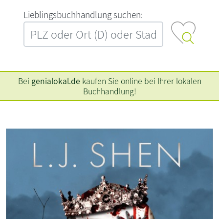
L‍i‍e‍b‍l‍i‍n‍g‍s‍b‍u‍c‍h‍h‍a‍n‍d‍l‍u‍n‍g‍ ‍s‍u‍c‍h‍e‍n‍:‍
Bei
genialokal.de
kaufen Sie online bei Ihrer lokalen
Buchhandlung!