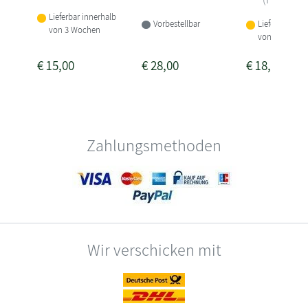
Lieferbar innerhalb
Vorbestellbar
Lieferbar inne
von 3 Wochen
von 3-4 Woch
€
15,00
€
28,00
€
18,00
Zahlungsmethoden
Wir verschicken mit