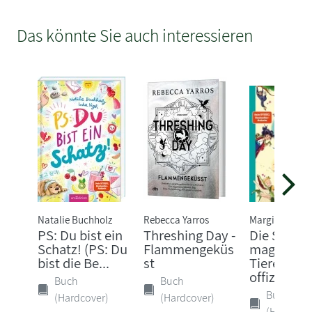
Das könnte Sie auch interessieren
Natalie Buchholz
Rebecca Yarros
Margit Auer
PS: Du bist ein
Threshing Day -
Die Schule
Schatz! (PS: Du
Flammengeküs
magische
bist die Be...
st
Tiere - Das
offizi...
Buch
Buch
Buch
(Hardcover)
(Hardcover)
(Hardcove