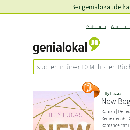
Bei
genialokal.de
kau
Gutschein
Wunschli
Lilly Lucas
New Beg
Roman | Der er
Reihe der SPIE
Romance mit He