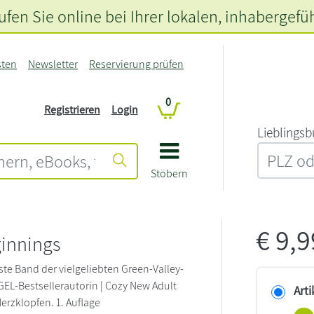
fen Sie online bei Ihrer lokalen
, inhabergefü
sten
Newsletter
Reservierung prüfen
0
Registrieren
Login
L‍i‍e‍b‍l‍i‍n‍g‍s‍b
Stöbern
€
9,
innings
ste Band der vielgeliebten Green-Valley-
GEL-Bestsellerautorin | Cozy New Adult
Arti
rzklopfen. 1. Auflage