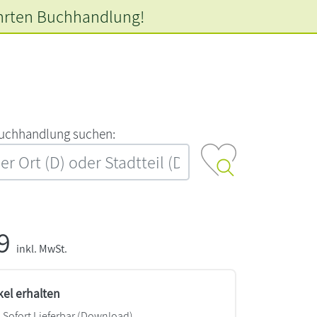
hrten
Buchhandlung!
‍u‍c‍h‍h‍a‍n‍d‍l‍u‍n‍g‍ ‍s‍u‍c‍h‍e‍n‍:‍
99
inkl. MwSt.
kel erhalten
Sofort Lieferbar (Download)