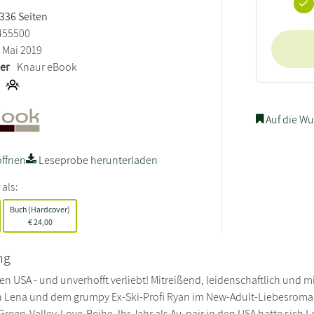
 336 Seiten
455500
Mai 2019
ler
Knaur eBook
Auf die Wu
ffnen
Leseprobe herunterladen
 als:
Buch (Hardcover)
€
24,00
ng
den USA - und unverhofft verliebt! Mitreißend, leidenschaftlich und mi
n Lena und dem grumpy Ex-Ski-Profi Ryan im New-Adult-Liebesroman
een-Valley-Love-Reihe. Ihr Jahr als Au-pair in den USA hatte sich Len