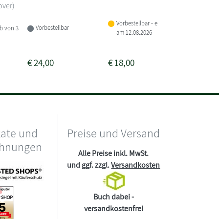
Außeri
over)
(Das...
Vorbestellbar - erscheint
Buch 
Vorbestellbar
lb von 3
am 12.08.2026
Lieferba
1-2 Woc
€
24,00
€
18,00
€
15,00
kate und
Preise und Versand
chnungen
Alle Preise inkl. MwSt.
und ggf. zzgl.
Versandkosten
Buch dabei -
versandkostenfrei