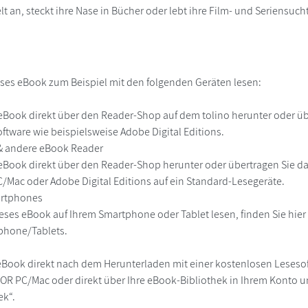
lt an, steckt ihre Nase in Bücher oder lebt ihre Film- und Seriensuc
ses eBook zum Beispiel mit den folgenden Geräten lesen:
r
eBook direkt über den Reader-Shop auf dem tolino herunter oder übe
ftware wie beispielsweise Adobe Digital Editions.
 & andere eBook Reader
eBook direkt über den Reader-Shop herunter oder übertragen Sie d
Mac oder Adobe Digital Editions auf ein Standard-Lesegeräte.
martphones
eses eBook auf Ihrem Smartphone oder Tablet lesen, finden Sie hie
phone/Tablets.
eBook direkt nach dem Herunterladen mit einer kostenlosen Lesesoft
R PC/Mac oder direkt über Ihre eBook-Bibliothek in Ihrem Konto un
ek“.