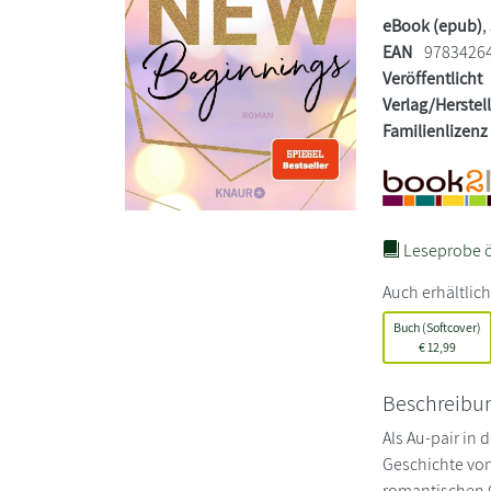
eBook (epub)
,
EAN
9783426
Veröffentlicht
Verlag/Herstel
Familienlizenz
Leseprobe ö
Auch erhältlich
Buch (Softcover)
€
12,99
Beschreibu
Als Au-pair in 
Geschichte vo
romantischen Gr