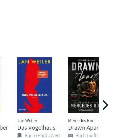
Jan Weiler
Mercedes Ron
Magnus M
ber
Das Vogelhaus
Drawn Apart
Das kl
Buch 9 
Buch (Hardcover)
Buch (Softcover)