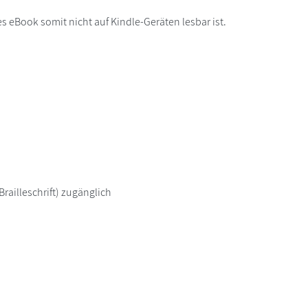
s eBook somit nicht auf Kindle-Geräten lesbar ist.
railleschrift) zugänglich