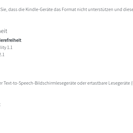
 Sie, dass die Kindle-Geräte das Format nicht unterstützen und diese
heit
ierefreiheit
ity 1.1
2.1
er Text-to-Speech-Bildschirmlesegeräte oder ertastbare Lesegeräte (B
t