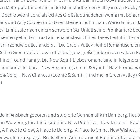
en Metropole landet sie in der Kleinstadt Green Valley in den Rocky 
t. Doch obwohl Lena als echtes Großstadtmädchen wenig mit Bergen 
ack und Amy Cooper und deren kleinem Sohn Liam. Wäre da nicht Jac
ey! Er musste nach einem schweren Ski-Unfall seine Profikarriere b
 seinen geballten Frust an Lena auslässt. Eines Tages liest ihm Lena
n irgendwie alles anders ... Die Green-Valley-Reihe Romantisch, pric
ihe »Green Valley Love« über die ganz große Liebe in den wilden R
ine, Found Family. Die New-Adult-Liebesromane sind in folgender R
einander lesbar: - New Beginnings (Lena & Ryan) - New Promises (I
e & Cole) - New Chances (Leonie & Sam) - Find me in Green Valley 
o)
rde in Ansbach geboren und studierte Germanistik in Bamberg. Heut
n in Würzburg. Ihre Liebesromane New Promises, New Dreams, New H
e, A Place to Grow, A Place to Belong, A Place to Shine, New Wishes,
er wurden zu Spiegel-Bestsellern. Wenn sie nicht Romane über die Li