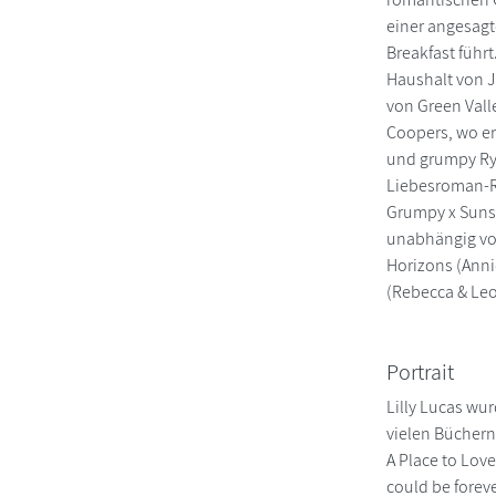
einer angesagt
Breakfast führ
Haushalt von J
von Green Vall
Coopers, wo er
und grumpy Rya
Liebesroman-Re
Grumpy x Sunsh
unabhängig von
Horizons (Anni
(Rebecca & Le
Portrait
Lilly Lucas wu
vielen Bücher
A Place to Lov
could be forev