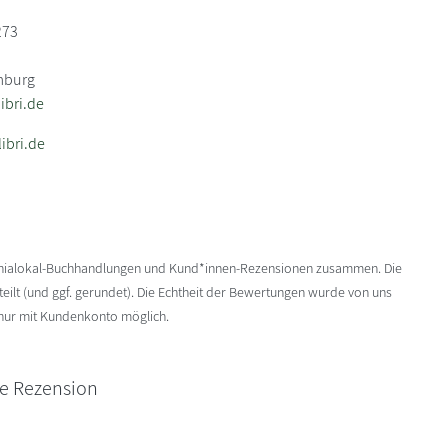
273
mburg
bri.de
ibri.de
enialokal-Buchhandlungen und Kund*innen-Rezensionen zusammen. Die
ilt (und ggf. gerundet). Die Echtheit der Bewertungen wurde von uns
 nur mit Kundenkonto möglich.
ne Rezension