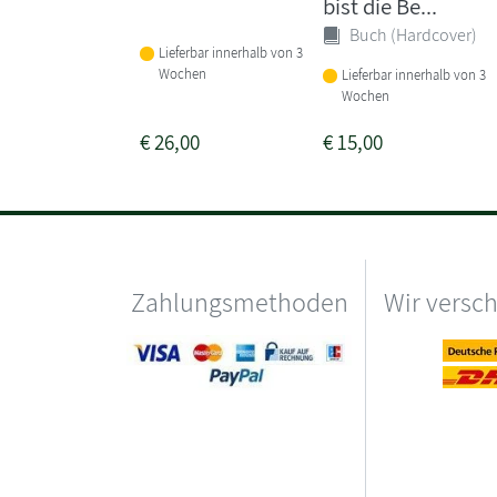
bist die Be...
Buch (Hardcover)
Lieferbar innerhalb von 3
Wochen
Lieferbar innerhalb von 3
Wochen
€
26,00
€
15,00
Zahlungsmethoden
Wir versc