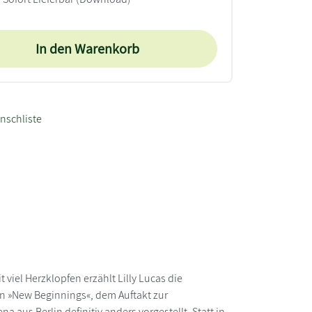
In den Warenkorb
nschliste
t viel Herzklopfen erzählt Lilly Lucas die
 »New Beginnings«, dem Auftakt zur
a aus Berlin definitiv anders vorgestellt. Statt in