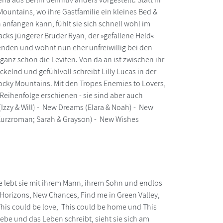
Mountains, wo ihre Gastfamilie ein kleines Bed &
anfangen kann, fühlt sie sich schnell wohl im
ks jüngerer Bruder Ryan, der »gefallene Held«
eenden und wohnt nun eher unfreiwillig bei den
 ganz schön die Leviten. Von da an ist zwischen ihr
kelnd und gefühlvoll schreibt Lilly Lucas in der
ocky Mountains. Mit den Tropes Enemies to Lovers,
eihenfolge erschienen - sie sind aber auch
zzy & Will) - New Dreams (Elara & Noah) - New
(Kurzroman; Sarah & Grayson) - New Wishes
e lebt sie mit ihrem Mann, ihrem Sohn und endlos
orizons, New Chances, Find me in Green Valley,
 This could be love, This could be home und This
ebe und das Leben schreibt, sieht sie sich am