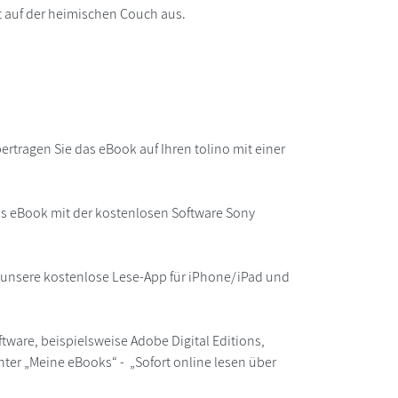
ht auf der heimischen Couch aus.
rtragen Sie das eBook auf Ihren tolino mit einer
as eBook mit der kostenlosen Software Sony
r unsere kostenlose Lese-App für iPhone/iPad und
ware, beispielsweise Adobe Digital Editions,
ter „Meine eBooks“ - „Sofort online lesen über