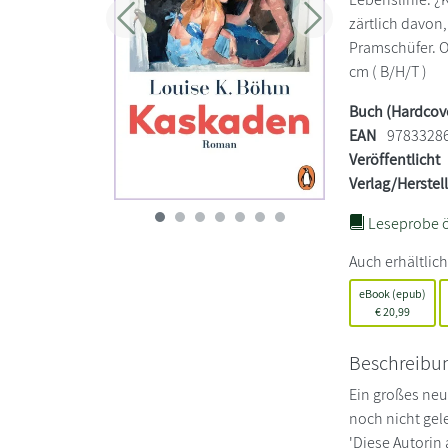
zärtlich davon,
Zurück
Weiter
Pramschüfer. O
cm ( B/H/T )
Buch (Hardcov
EAN
9783328
Veröffentlicht
Verlag/Herstel
Leseprobe ö
Auch erhältlich
eBook (epub)
€
20,99
Beschreibu
Ein großes neu
noch nicht gel
'Diese Autorin