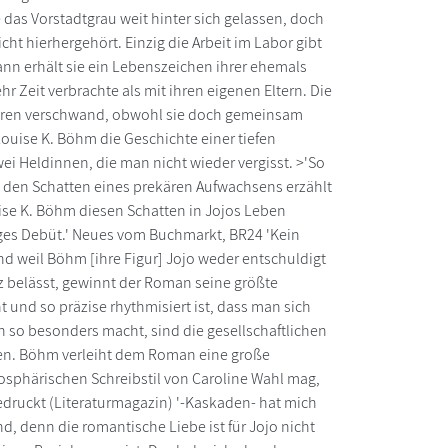
 das Vorstadtgrau weit hinter sich gelassen, doch
ht hierhergehört. Einzig die Arbeit im Labor gibt
 dann erhält sie ein Lebenszeichen ihrer ehemals
ehr Zeit verbrachte als mit ihren eigenen Eltern. Die
nderen verschwand, obwohl sie doch gemeinsam
Louise K. Böhm die Geschichte einer tiefen
ei Heldinnen, die man nicht wieder vergisst. >'So
on den Schatten eines prekären Aufwachsens erzählt
ise K. Böhm diesen Schatten in Jojos Leben
htiges Debüt.' Neues vom Buchmarkt, BR24 'Kein
nd weil Böhm [ihre Figur] Jojo weder entschuldigt
z belässt, gewinnt der Roman seine größte
nt und so präzise rhythmisiert ist, dass man sich
ch so besonders macht, sind die gesellschaftlichen
gen. Böhm verleiht dem Roman eine große
osphärischen Schreibstil von Caroline Wahl mag,
edruckt (Literaturmagazin) '-Kaskaden- hat mich
 denn die romantische Liebe ist für Jojo nicht