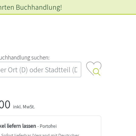
hrten
Buchhandlung!
‍u‍c‍h‍h‍a‍n‍d‍l‍u‍n‍g‍ ‍s‍u‍c‍h‍e‍n‍:‍
,00
inkl. MwSt.
kel liefern lassen
- Portofrei
Sofort lieferbar
(Versand mit Deutscher