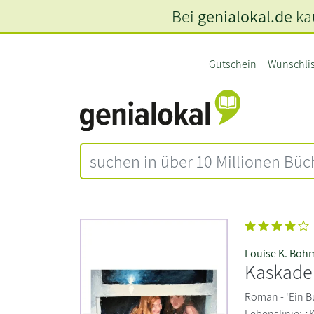
Bei
genialokal.de
kau
Gutschein
Wunschli
Louise K. Böh
Kaskade
Roman - 'Ein B
Lebenslinie: ¿