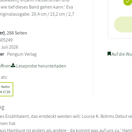
 wie tief dieses Band gehen kann.' Eva
riginalausgabe. 20,4 cm / 13,2 cm / 2,7
er)
, 288 Seiten
605249
Juli 2026
ler
Penguin Verlag
Auf die Wu
ffnen
Leseprobe herunterladen
 als:
Audio
€
17,95
ng
es Erzähltalent, das entdeckt werden will: Louise K. Böhms Debüt 
esen hat.
 aus Hamburg ist anders als andere - da kommt was auf uns zu.' Ha