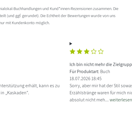
enialokal-Buchhandlungen und Kund*innen-Rezensionen zusammen. Die
ilt (und ggf. gerundet). Die Echtheit der Bewertungen wurde von uns
 nur mit Kundenkonto möglich.
Ich bin nicht mehr die Zielgrup
Für Produktart:
Buch
18.07.2026 18:45
nterstützung erhält, kann es zu
Sorry, aber mir hat der Stil sow
 in „Kaskaden“.
Erzählstränge waren für mich ni
absolut nicht meh...
weiterlese