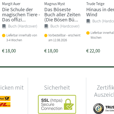
Margit Auer
Magnus Myst
Trude Teige
Die Schule der
Das Böseste
Hinaus in de
magischen Tiere -
Buch aller Zeiten
Wind
Das offizi...
(Die Bösen Bü...
Buch (Hardc
Buch (Hardcover)
Buch (Hardcover)
Lieferbar innerha
Lieferbar innerhalb von
Vorbestellbar - erscheint
Wochen
3-4 Wochen
am 12.08.2026
€
18,00
€
18,00
€
22,00
hicken mit
Sicherheit
Zertifi
Auszei