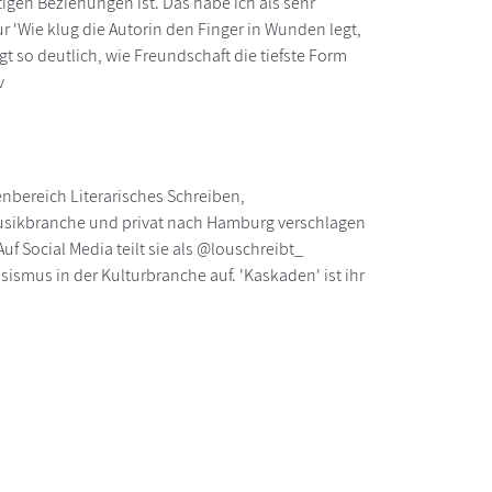
tigen Beziehungen ist. Das habe ich als sehr
 'Wie klug die Autorin den Finger in Wunden legt,
t so deutlich, wie Freundschaft die tiefste Form
v
enbereich Literarisches Schreiben,
e Musikbranche und privat nach Hamburg verschlagen
f Social Media teilt sie als @louschreibt_
ssismus in der Kulturbranche auf. 'Kaskaden' ist ihr