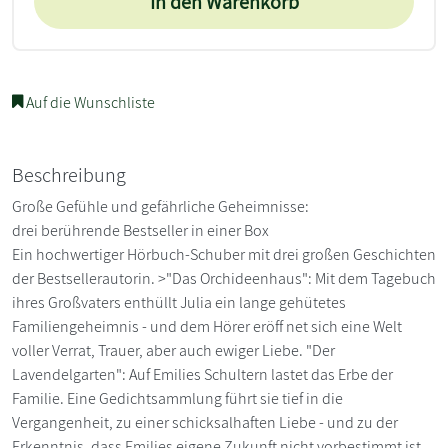
In den Warenkorb
Auf die Wunschliste
Beschreibung
Große Gefühle und gefährliche Geheimnisse:
drei berührende Bestseller in einer Box
Ein hochwertiger Hörbuch-Schuber mit drei großen Geschichten
der Bestsellerautorin. >"Das Orchideenhaus": Mit dem Tagebuch
ihres Großvaters enthüllt Julia ein lange gehütetes
Familiengeheimnis - und dem Hörer eröff net sich eine Welt
voller Verrat, Trauer, aber auch ewiger Liebe. "Der
Lavendelgarten": Auf Emilies Schultern lastet das Erbe der
Familie. Eine Gedichtsammlung führt sie tief in die
Vergangenheit, zu einer schicksalhaften Liebe - und zu der
Erkenntnis, dass Emilies eigene Zukunft nicht vorbestimmt ist.