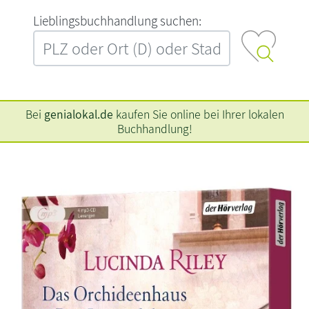
L‍i‍e‍b‍l‍i‍n‍g‍s‍b‍u‍c‍h‍h‍a‍n‍d‍l‍u‍n‍g‍ ‍s‍u‍c‍h‍e‍n‍:‍
Bei
genialokal.de
kaufen Sie online bei Ihrer lokalen
Buchhandlung!