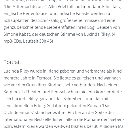
"Die Mitternachtsrose": Alter Adel trifft auf mondäne Filmstars,
englische Herrenhäuser und indische Paläste werden zu
Schauplätzen des Schicksals, große Geheimnisse und eine
grenzüberschreitende Liebe entfalten ihren Sog. Gelesen von
Simone Kabst, der deutschen Stimme von Lucinda Riley. (4
mp3-CDs, Laufzeit 30h 46)
Portrait
Lucinda Riley wurde in Irland geboren und verbrachte als Kind
mehrere Jahre in Fernost. Sie liebte es zu reisen und war nach
wie vor den Orten ihrer Kindheit sehr verbunden. Nach einer
Karriere als Theater- und Fernsehschauspielerin konzentrierte
sich Lucinda Riley ganz auf das Schreiben - und das mit
sensationellem Erfolg: Seit ihrem gefeierten Roman 'Das
Orchideenhaus' stand jedes ihrer Bücher an der Spitze der
internationalen Bestsellerlisten, allein die Romane der 'Sieben-
Schwestern'-Serie wurden weltweit bisher über 30 Millionen Mal