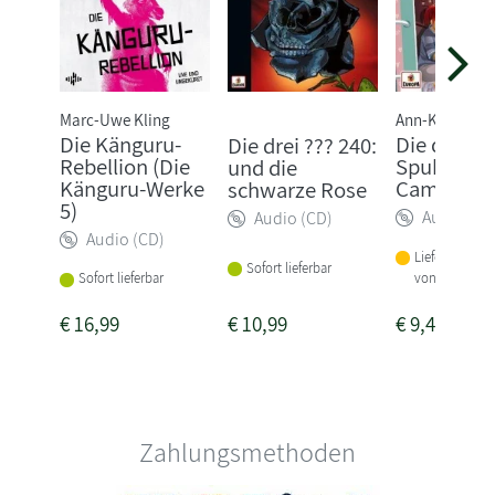
Marc-Uwe Kling
Ann-Katrin He
Die Känguru-
Die drei !!!
Die drei ??? 240:
Rebellion (Die
Spuk auf 
und die
Känguru-Werke
Campingpl
schwarze Rose
5)
Audio (CD
Audio (CD)
Audio (CD)
Lieferbar inne
Sofort lieferbar
von 1-2 Woch
Sofort lieferbar
€
16,99
€
10,99
€
9,49
Zahlungsmethoden