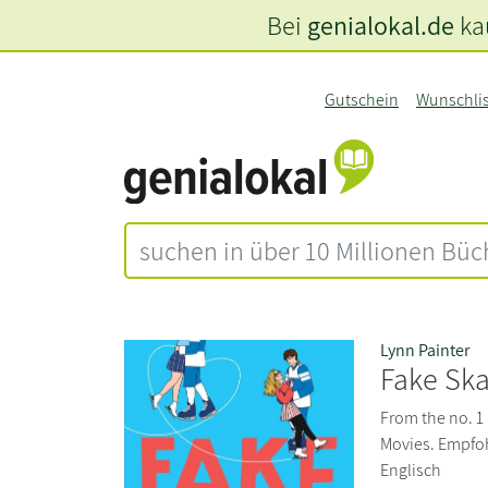
Bei
genialokal.de
kau
Gutschein
Wunschli
Lynn Painter
Fake Ska
From the no. 1 
Movies. Empfoh
Englisch