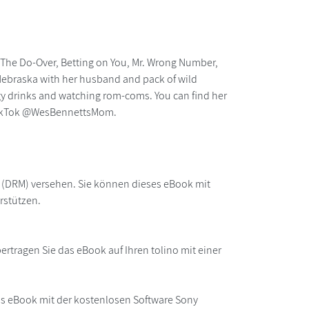
, The Do-Over, Betting on You, Mr. Wrong Number,
n Nebraska with her husband and pack of wild
rgy drinks and watching rom-coms. You can find her
 TikTok @WesBennettsMom.
z (DRM) versehen. Sie können dieses eBook mit
rstützen.
rtragen Sie das eBook auf Ihren tolino mit einer
as eBook mit der kostenlosen Software Sony