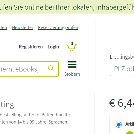
fen Sie online bei Ihrer lokalen
, inhabergefü
sten
Newsletter
Reservierung prüfen
0
Registrieren
Login
L‍i‍e‍b‍l‍i‍n‍g‍s‍b
Stöbern
€
6,
ting
bestselling author of Better than the
len von 14 bis 99 Jahre. Sprachen:
Arti