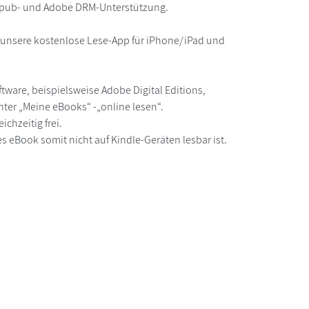
 epub- und Adobe DRM-Unterstützung.
r unsere kostenlose Lese-App für iPhone/iPad und
ware, beispielsweise Adobe Digital Editions,
ter „Meine eBooks“ -„online lesen“.
chzeitig frei.
s eBook somit nicht auf Kindle-Geräten lesbar ist.