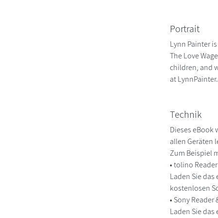
Portrait
Lynn Painter i
The Love Wager
children, and 
at LynnPainte
Technik
Dieses eBook w
allen Geräten 
Zum Beispiel m
• tolino Reade
Laden Sie das 
kostenlosen So
• Sony Reader
Laden Sie das 