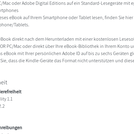
/Mac oder Adobe Digital Editions auf ein Standard-Lesegeräte mit
martphones
eses eBook auf Ihrem Smartphone oder Tablet lesen, finden Sie hie
phone/Tablets.
eBook direkt nach dem Herunterladen mit einer kostenlosen Lesesoft
R PC/Mac oder direkt über Ihre eBook-Bibliothek in Ihrem Konto un
s eBook mit Ihrer persönlichen Adobe ID auf bis zu sechs Geräten glei
 Sie, dass die Kindle-Geräte das Format nicht unterstützen und diese
heit
ierefreiheit
ity 1.1
2.2
chreibungen