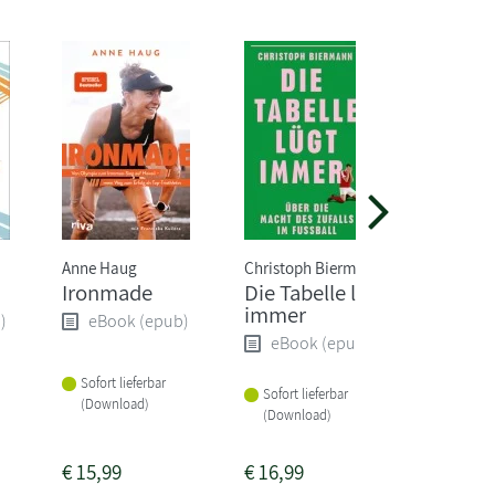
Anne Haug
Christoph Biermann
Christoph
Ironmade
Die Tabelle lügt
Born to
immer
ultimat
)
eBook (epub)
Traini
eBook (epub)
eBoo
Sofort lieferbar
Sofort lieferbar
(Download)
Sofort li
(Download)
(Downlo
€
15,99
€
16,99
€
16,99