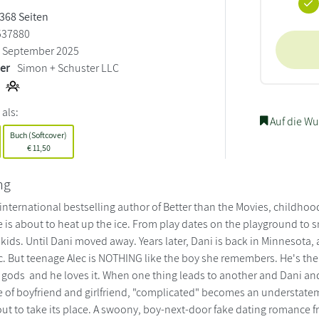
 368 Seiten
537880
September 2025
ler
Simon + Schuster LLC
 als:
Auf die Wu
Buch (Softcover)
€
11,50
ng
 international bestselling author of Better than the Movies, childho
is about to heat up the ice. From play dates on the playground to s
kids. Until Dani moved away. Years later, Dani is back in Minnesota,
c. But teenage Alec is NOTHING like the boy she remembers. He's th
gods  and he loves it. When one thing leads to another and Dani an
le of boyfriend and girlfriend, "complicated" becomes an understate
ut to take its place. A swoony, boy-next-door fake dating romance fr