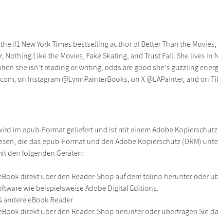
s the #1 New York Times bestselling author of Better Than the Movies
, Nothing Like the Movies, Fake Skating, and Trust Fall. She lives i
when she isn't reading or writing, odds are good she's guzzling ene
r.com, on Instagram @LynnPainterBooks, on X @LAPainter, and on
ird im epub-Format geliefert und ist mit einem Adobe Kopierschut
lesen, die das epub-Format und den Adobe Kopierschutz (DRM) unte
it den folgenden Geräten:
r
eBook direkt über den Reader-Shop auf dem tolino herunter oder übe
ftware wie beispielsweise Adobe Digital Editions.
 & andere eBook Reader
eBook direkt über den Reader-Shop herunter oder übertragen Sie d