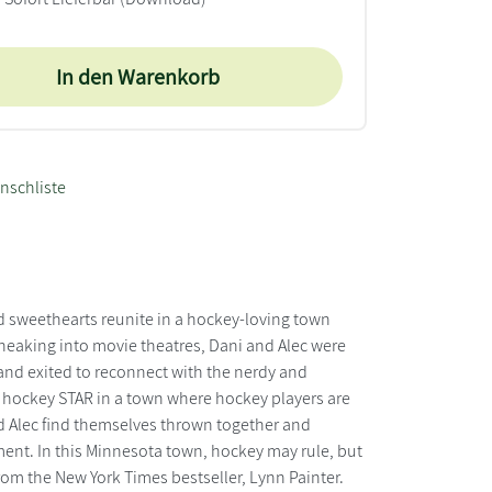
In den Warenkorb
nschliste
od sweethearts reunite in a hockey-loving town
neaking into movie theatres, Dani and Alec were
 and exited to reconnect with the nerdy and
e hockey STAR in a town where hockey players are
d Alec find themselves thrown together and
ment. In this Minnesota town, hockey may rule, but
om the New York Times bestseller, Lynn Painter.