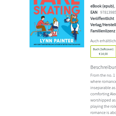
eBook (epub)
,
EAN
9781398
Veröffentlicht
Verlag/Herstel
Familienlizenz
Auch erhältlich
Buch (Softcover)
€
14,00
Beschreibu
From the no. 1
where romance 
inseparable as 
comforting Ale
worshipped as 
playing the ro
romance is abo