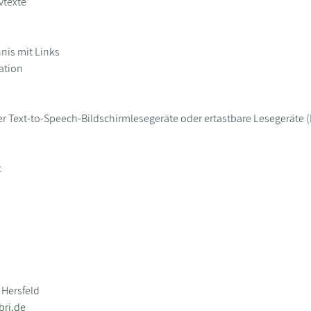
vtexte
hnis mit Links
ation
er Text-to-Speech-Bildschirmlesegeräte oder ertastbare Lesegeräte (B
t
 Hersfeld
bri.de