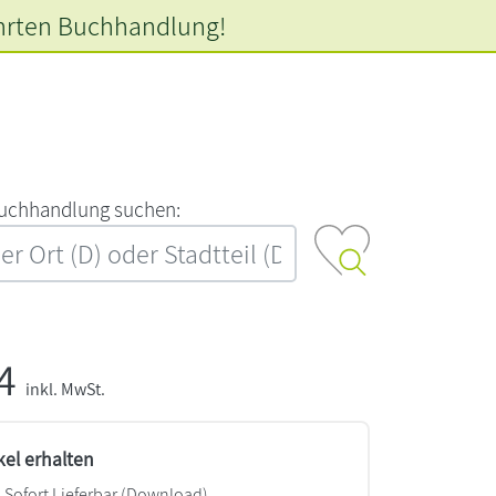
hrten
Buchhandlung!
‍u‍c‍h‍h‍a‍n‍d‍l‍u‍n‍g‍ ‍s‍u‍c‍h‍e‍n‍:‍
44
inkl. MwSt.
kel erhalten
Sofort Lieferbar (Download)