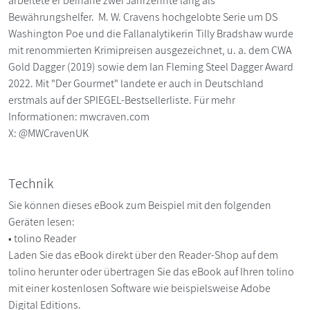
arbeitete er beinahe zwei Jahrzehnte lang als
Bewährungshelfer. M. W. Cravens hochgelobte Serie um DS
Washington Poe und die Fallanalytikerin Tilly Bradshaw wurde
mit renommierten Krimipreisen ausgezeichnet, u. a. dem CWA
Gold Dagger (2019) sowie dem Ian Fleming Steel Dagger Award
2022. Mit "Der Gourmet" landete er auch in Deutschland
erstmals auf der SPIEGEL-Bestsellerliste. Für mehr
Informationen: mwcraven.com
X: @MWCravenUK
Technik
Sie können dieses eBook zum Beispiel mit den folgenden
Geräten lesen:
• tolino Reader
Laden Sie das eBook direkt über den Reader-Shop auf dem
tolino herunter oder übertragen Sie das eBook auf Ihren tolino
mit einer kostenlosen Software wie beispielsweise Adobe
Digital Editions.