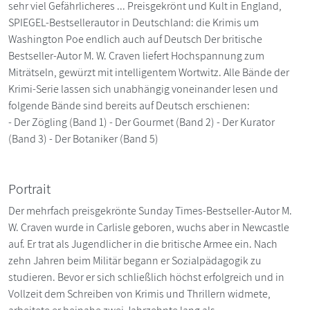
sehr viel Gefährlicheres ... Preisgekrönt und Kult in England,
SPIEGEL-Bestsellerautor in Deutschland: die Krimis um
Washington Poe endlich auch auf Deutsch Der britische
Bestseller-Autor M. W. Craven liefert Hochspannung zum
Miträtseln, gewürzt mit intelligentem Wortwitz. Alle Bände der
Krimi-Serie lassen sich unabhängig voneinander lesen und
folgende Bände sind bereits auf Deutsch erschienen:
- Der Zögling (Band 1) - Der Gourmet (Band 2) - Der Kurator
(Band 3) - Der Botaniker (Band 5)
Portrait
Der mehrfach preisgekrönte Sunday Times-Bestseller-Autor M.
W. Craven wurde in Carlisle geboren, wuchs aber in Newcastle
auf. Er trat als Jugendlicher in die britische Armee ein. Nach
zehn Jahren beim Militär begann er Sozialpädagogik zu
studieren. Bevor er sich schließlich höchst erfolgreich und in
Vollzeit dem Schreiben von Krimis und Thrillern widmete,