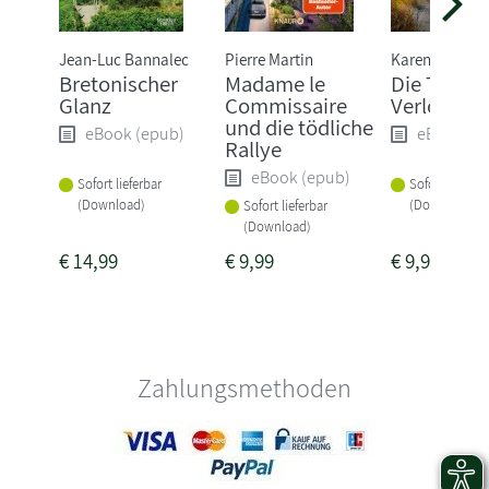
Jean-Luc Bannalec
Pierre Martin
Karen Sander
Bretonischer
Madame le
Die Tiefe:
Glanz
Commissaire
Verloren
und die tödliche
eBook (epub)
eBook (e
Rallye
eBook (epub)
Sofort lieferbar
Sofort lieferba
(Download)
(Download)
Sofort lieferbar
(Download)
€
14,99
€
9,99
€
9,99
Zahlungsmethoden