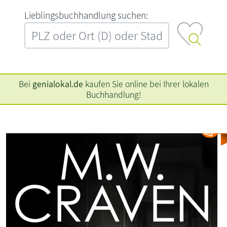
L‍i‍e‍b‍l‍i‍n‍g‍s‍b‍u‍c‍h‍h‍a‍n‍d‍l‍u‍n‍g‍ ‍s‍u‍c‍h‍e‍n‍:‍
Bei
genialokal.de
kaufen Sie online bei Ihrer lokalen
Buchhandlung!