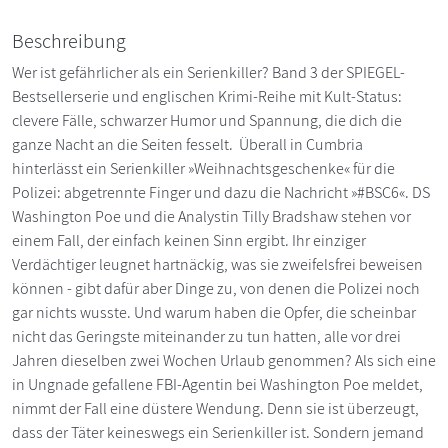
Beschreibung
Wer ist gefährlicher als ein Serienkiller? Band 3 der SPIEGEL-
Bestsellerserie und englischen Krimi-Reihe mit Kult-Status:
clevere Fälle, schwarzer Humor und Spannung, die dich die
ganze Nacht an die Seiten fesselt. Überall in Cumbria
hinterlässt ein Serienkiller »Weihnachtsgeschenke« für die
Polizei: abgetrennte Finger und dazu die Nachricht »#BSC6«. DS
Washington Poe und die Analystin Tilly Bradshaw stehen vor
einem Fall, der einfach keinen Sinn ergibt. Ihr einziger
Verdächtiger leugnet hartnäckig, was sie zweifelsfrei beweisen
können - gibt dafür aber Dinge zu, von denen die Polizei noch
gar nichts wusste. Und warum haben die Opfer, die scheinbar
nicht das Geringste miteinander zu tun hatten, alle vor drei
Jahren dieselben zwei Wochen Urlaub genommen? Als sich eine
in Ungnade gefallene FBI-Agentin bei Washington Poe meldet,
nimmt der Fall eine düstere Wendung. Denn sie ist überzeugt,
dass der Täter keineswegs ein Serienkiller ist. Sondern jemand