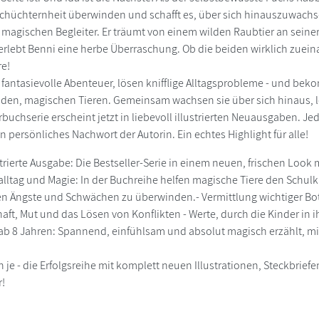
Schüchternheit überwinden und schafft es, über sich hinauszuwach
 magischen Begleiter. Er träumt von einem wilden Raubtier an seiner
erlebt Benni eine herbe Überraschung. Ob die beiden wirklich zuei
re!
 fantasievolle Abenteuer, lösen knifflige Alltagsprobleme - und b
den, magischen Tieren. Gemeinsam wachsen sie über sich hinaus, le
buchserie erscheint jetzt in liebevoll illustrierten Neuausgaben. Je
n persönliches Nachwort der Autorin. Ein echtes Highlight für alle!
strierte Ausgabe: Die Bestseller-Serie in einem neuen, frischen Loo
alltag und Magie: In der Buchreihe helfen magische Tiere den Schu
en Ängste und Schwächen zu überwinden.- Vermittlung wichtiger Bo
aft, Mut und das Lösen von Konflikten - Werte, durch die Kinder in i
b 8 Jahren: Spannend, einfühlsam und absolut magisch erzählt, mit
 je - die Erfolgsreihe mit komplett neuen Illustrationen, Steckbrie
r!