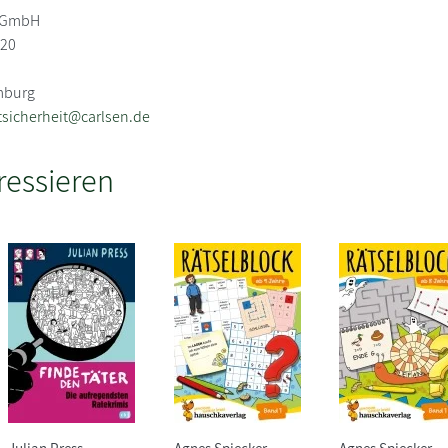
g GmbH
-20
mburg
sicherheit@carlsen.de
ressieren
Julian Press
Agnes Spiecker
Agnes Spiecker