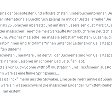
t eine der beliebtesten und erfolgreichsten Kinderbuchautorinnen De
er internationale Durchbruch gelang ihr mit der Bestsellerreihe "Die
 als 25 Sprachen übersetzt und auf ihren Lesereisen düst Margit Au
e der magischen Tiere" die meistverkaufte Kinderbuchreihe Deutschl
kum. Welches magische Tier mag sie selbst am liebsten? Eugenia, di
trator*innen und Trickfilmer*innen unter der Leitung von Celia Kaspa
ften Bildern!
eichneten Charaktere und der Stil der Buchreihe sind von Celia Kaspa
rgi namens Calzone) im schönen Bad Salzuflen lebt.
d sie von Lucy-Sophie Witthoff, Illustratorin und Trickfilmerin aus K
n wäre es eine flinke Springmaus...
s ist Trickfilmerin aus der Slowakei. Eine Seite ihrer Familie ist Spa
 wäre ein Wasserschwein! Die magischen Bilder der "Ermittelt-Reihe
 Tran erstellt.