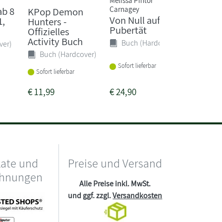
Carnagey
ab 8
Aus de
KPop Demon
Von Null auf
1,
zu Harr
Hunters -
Pubertät
Zaubers
Offizielles
Activity Buch
Buch (Hardcover)
ver)
Buch 
Buch (Hardcover)
Lieferba
Sofort lieferbar
1-2 Woc
Sofort lieferbar
€
11,99
€
24,90
€
17,99
kate und
Preise und Versand
chnungen
Alle Preise inkl. MwSt.
und ggf. zzgl.
Versandkosten