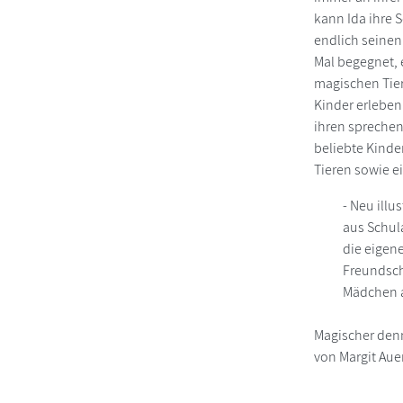
kann Ida ihre 
endlich seinen
Mal begegnet, 
magischen Tie
Kinder erleben
ihren sprechen
beliebte Kinder
Tieren sowie ei
- Neu illu
aus Schul
die eigen
Freundsch
Mädchen a
Magischer denn
von Margit Aue