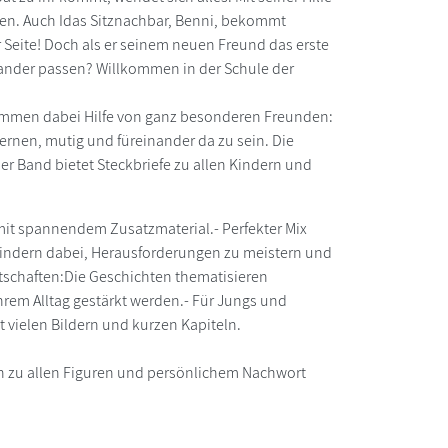
sen. Auch Idas Sitznachbar, Benni, bekommt
 Seite! Doch als er seinem neuen Freund das erste
nander passen? Willkommen in der Schule der
ekommen dabei Hilfe von ganz besonderen Freunden:
rnen, mutig und füreinander da zu sein. Die
der Band bietet Steckbriefe zu allen Kindern und
k mit spannendem Zusatzmaterial.- Perfekter Mix
lkindern dabei, Herausforderungen zu meistern und
tschaften:Die Geschichten thematisieren
hrem Alltag gestärkt werden.- Für Jungs und
 vielen Bildern und kurzen Kapiteln.
fen zu allen Figuren und persönlichem Nachwort