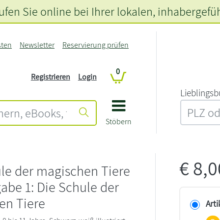
fen Sie online bei Ihrer lokalen
, inhabergefü
sten
Newsletter
Reservierung prüfen
0
Registrieren
Login
L‍i‍e‍b‍l‍i‍n‍g‍s‍b
Stöbern
€
8,
le der magischen Tiere
be 1: Die Schule der
en Tiere
Arti