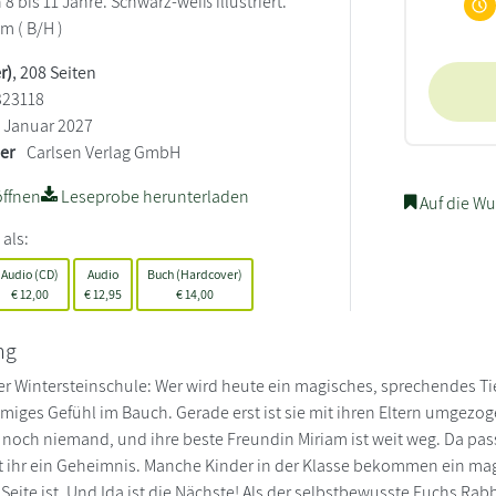
 bis 11 Jahre. Schwarz-weiß illustriert.
cm ( B/H )
r)
, 208 Seiten
323118
Januar 2027
ler
Carlsen Verlag GmbH
ffnen
Leseprobe herunterladen
Auf die Wu
 als:
Audio (CD)
Audio
Buch (Hardcover)
€
12,00
€
12,95
€
14,00
ng
er Wintersteinschule: Wer wird heute ein magisches, sprechendes Ti
lmiges Gefühl im Bauch. Gerade erst ist sie mit ihren Eltern umgezog
 noch niemand, und ihre beste Freundin Miriam ist weit weg. Da pass
ät ihr ein Geheimnis. Manche Kinder in der Klasse bekommen ein mag
Seite ist. Und Ida ist die Nächste! Als der selbstbewusste Fuchs Rabb