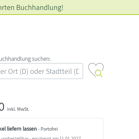
hrten
Buchhandlung!
‍u‍c‍h‍h‍a‍n‍d‍l‍u‍n‍g‍ ‍s‍u‍c‍h‍e‍n‍:‍
00
inkl. MwSt.
kel liefern lassen
- Portofrei
vorbestellbar - erscheint am 11.01.2027