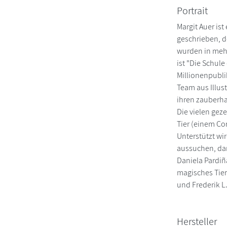
Portrait
Margit Auer is
geschrieben, d
wurden in mehr
ist "Die Schul
Millionenpubli
Team aus Illus
ihren zauberha
Die vielen gez
Tier (einem Co
Unterstützt wir
aussuchen, dan
Daniela Pardiña
magisches Tier
und Frederik L.
Hersteller