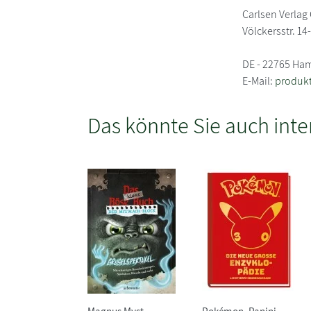
Carlsen Verla
Völckersstr. 14
DE - 22765 Ha
E-Mail:
produkt
Das könnte Sie auch inte
Magnus Myst
Pokémon, Panini