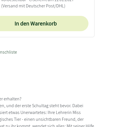
(Versand mit Deutscher Post/DHL)
In den Warenkorb
nschliste
er erhalten?
en, und der erste Schultag steht bevor. Dabei
iert etwas Unerwartetes: Ihre Lehrerin Miss
isches Tier - einen unsichtbaren Freund, der
at zu ihr kommt, wendet sich alles: Mit seiner Hilfe