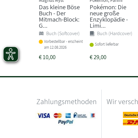
Das kleine Böse
Pokémon: Die
Buch - Der
neue große
Mitmach-Block:
Enzyklopädie -
G...
Limi...
Buch (Softcover)
Buch (Hardcover)
Vorbestellbar - erscheint
Sofort lieferbar
am 12.08.2026
€
10,00
€
29,00
Zahlungsmethoden
Wir versc