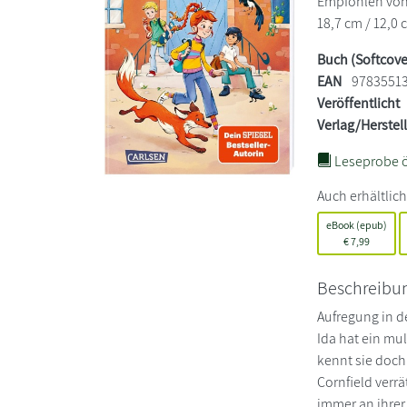
Empfohlen von 8
18,7 cm / 12,0 
Buch (Softcove
EAN
9783551
Veröffentlicht
Verlag/Herstel
Leseprobe ö
Auch erhältlich
eBook (epub)
€
7,99
Beschreibu
Aufregung in d
Ida hat ein mu
kennt sie doch
Cornfield verr
immer an ihrer 