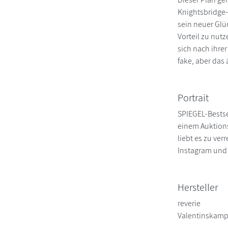
Knightsbridge-U
sein neuer Glü
Vorteil zu nutz
sich nach ihre
fake, aber das
Portrait
SPIEGEL-Bestse
einem Auktionsh
liebt es zu ver
Instagram und T
Hersteller
reverie
Valentinskamp