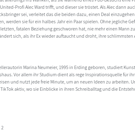
nited-Profi Alec Ward trifft, und dieser sie tröstet. Als Alec dann 
cksbringer sei, verleitet das die beiden dazu, einen Deal einzugehe
en, werden sie für ein halbes Jahr ein Paar spielen. Ohne jegliche Gef
r letzten, fatalen Beziehung geschworen hat, nie mehr einen Mann zu
 ändert sich, als ihr Ex wieder auftaucht und droht, ihre schlimmste
llerautorin Marina Neumeier, 1995 in Erding geboren, studiert Kun
aus. Vor allem ihr Studium dient als rege Inspirationsquelle für ihre
reisen und nutzt jede freie Minute, um an neuen Ideen zu arbeiten. U
ikTok aktiv, wo sie Einblicke in ihren Schreiballtag und die Entsteh
 2