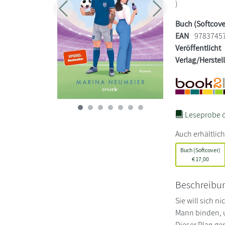
)
Zurück
Weiter
Buch (Softcove
EAN
9783745
Veröffentlicht
Verlag/Herstel
Leseprobe ö
Auch erhältlich
Buch (Softcover)
€
17,00
Beschreibu
Sie will sich n
Mann binden, u
Dieser Plan ge