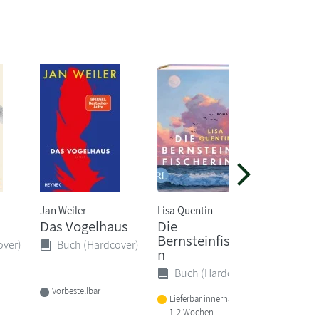
Jan Weiler
Lisa Quentin
Mercedes
Das Vogelhaus
Die
Drawn 
Bernsteinfischeri
over)
Buch (Hardcover)
Buch 
n
Buch (Hardcover)
Vorbeste
Vorbestellbar
am 12.0
Lieferbar innerhalb von
1-2 Wochen