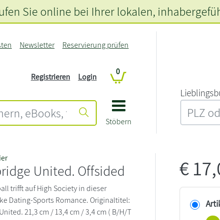
fen Sie online bei Ihrer lokalen
, inhabergefü
sten
Newsletter
Reservierung prüfen
0
Registrieren
Login
L‍i‍e‍b‍l‍i‍n‍g‍s‍b
Stöbern
er
€
17
ridge United. Offsided
ll trifft auf High Society in dieser
ke Dating-Sports Romance. Originaltitel:
Arti
nited. 21,3 cm / 13,4 cm / 3,4 cm ( B/H/T