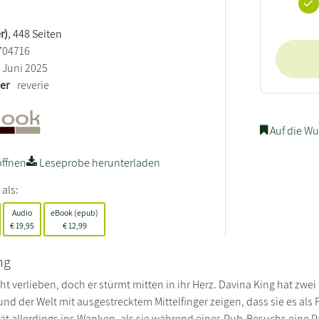
r)
, 448 Seiten
704716
Juni 2025
ler
reverie
Auf die Wu
ffnen
Leseprobe herunterladen
 als:
Audio
eBook (epub)
€
19,95
€
12,99
ng
icht verlieben, doch er stürmt mitten in ihr Herz. Davina King hat zwei
nd der Welt mit ausgestrecktem Mittelfinger zeigen, dass sie es als 
rät allerdings ins Wanken, als sie während eines Pub-Besuchs eine 