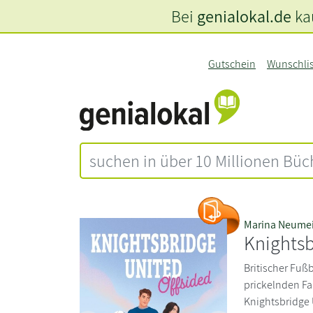
Bei
genialokal.de
kau
Gutschein
Wunschli
Marina Neumei
Knightsb
Britischer Fußba
prickelnden Fa
Knightsbridge U