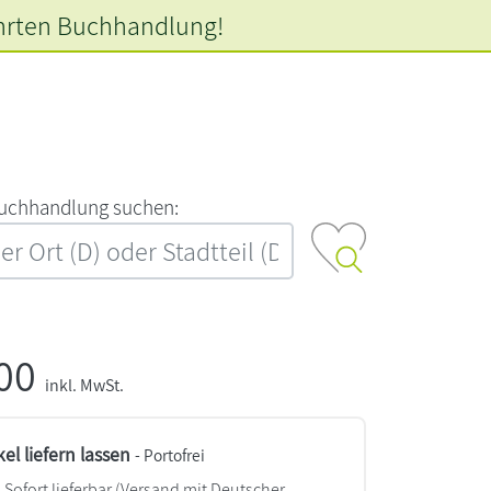
hrten
Buchhandlung!
‍u‍c‍h‍h‍a‍n‍d‍l‍u‍n‍g‍ ‍s‍u‍c‍h‍e‍n‍:‍
,00
inkl. MwSt.
kel liefern lassen
- Portofrei
Sofort lieferbar
(Versand mit Deutscher