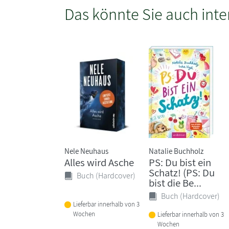
Das könnte Sie auch inte
Nele Neuhaus
Natalie Buchholz
Alles wird Asche
PS: Du bist ein
Schatz! (PS: Du
Buch (Hardcover)
bist die Be...
Buch (Hardcover)
Lieferbar innerhalb von 3
Wochen
Lieferbar innerhalb von 3
Wochen