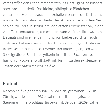
Verse treffen den Leser immer mitten ins Herz - ganz besonders
aber ihre Liebeslyrik. Das kleine, bibliophile Bändchen
versammelt Gedichte aus allen Schaffensphasen der Dichterin:
aus den frühen Jahren im Berlin der1930er-Jahre, aus dem New
Yorker Exil und aus Jerusalem, der letzten Lebensstation, in der
viele Texte entstanden, die erst posthum veröffentlicht wurden.
Erstmals sind in einer Sammlung von Liebesgedichten auch
Texte und Entwürfe aus dem Nachlass enthalten, die bisher nur
in der Gesamtausgabe der Werke und Briefe zugänglich waren.
So zeigt dieser Band die Lyrikerin in all ihren Facetten - von
humorvoll-lockerer Großstadtlyrik bis hin zu den existenziellen
Texten der späten Mascha Kaléko.
Portrait
Mascha Kaléko,geboren 1907 in Galizien, gestorben 1975 in
Zürich, wurde in den 1930er Jahren mit ihrem -Lyrischen
Stenogrammheft- schlagartig bekannt. Seit den 1920er Jahren