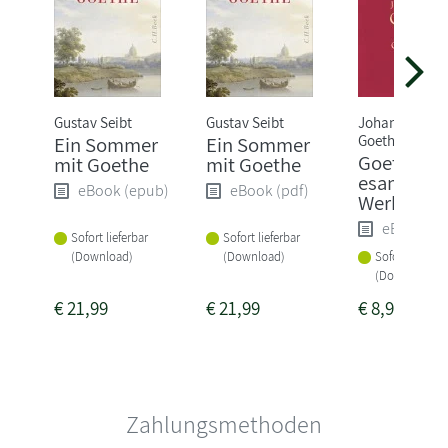
Gustav Seibt
Gustav Seibt
Johann Wolfg
Goethe
Ein Sommer
Ein Sommer
Goethe,J.W
mit Goethe
mit Goethe
esammelt
eBook (epub)
eBook (pdf)
Werke
eBook (e
Sofort lieferbar
Sofort lieferbar
(Download)
(Download)
Sofort lieferba
(Download)
€
21,99
€
21,99
€
8,99
Zahlungsmethoden