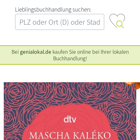
L‍i‍e‍b‍l‍i‍n‍g‍s‍b‍u‍c‍h‍h‍a‍n‍d‍l‍u‍n‍g‍ ‍s‍u‍c‍h‍e‍n‍:‍
Bei
genialokal.de
kaufen Sie online bei Ihrer lokalen
Buchhandlung!