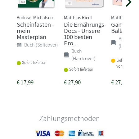
Andreas Michalsen
Matthias Riedl
Matthias Riedl
Scheinfasten -
Die Ernährungs-
Gamechan
mein
Docs - Unsere
Ballaststo
Masterplan
100 besten
Buch
Pro...
Buch (Softcover)
(Hardcove
Buch
(Hardcover)
Lieferbar inne
Sofort lieferbar
von 1-2 Woch
Sofort lieferbar
€
17,99
€
27,90
€
27,00
Zahlungsmethoden