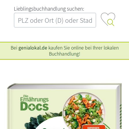
L‍i‍e‍b‍l‍i‍n‍g‍s‍b‍u‍c‍h‍h‍a‍n‍d‍l‍u‍n‍g‍ ‍s‍u‍c‍h‍e‍n‍:‍
Bei
genialokal.de
kaufen Sie online bei Ihrer lokalen
Buchhandlung!