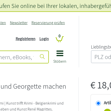
fen Sie online bei Ihrer lokalen
, inhabergefü
sten
Newsletter
Reservierung prüfen
0
Registrieren
Login
L‍i‍e‍b‍l‍i‍n‍g‍s‍b
Stöbern
s
€
18
e und Georgette machen
Arti
mi | Kunst trifft Krimi - Belgienkrimi und
Leben und Kunst René Magrittes.