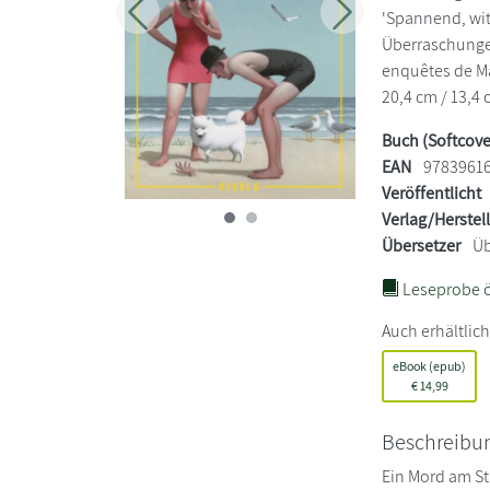
'Spannend, witzi
Zurück
Weiter
Überraschungen!
enquêtes de Ma
20,4 cm / 13,4 
Buch (Softcove
EAN
9783961
Veröffentlicht
Verlag/Herstel
Übersetzer
Üb
Leseprobe ö
Auch erhältlich
eBook (epub)
€
14,99
Beschreibu
Ein Mord am Str