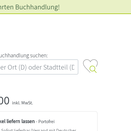
hrten
Buchhandlung!
‍u‍c‍h‍h‍a‍n‍d‍l‍u‍n‍g‍ ‍s‍u‍c‍h‍e‍n‍:‍
,00
inkl. MwSt.
kel liefern lassen
- Portofrei
Sofort lieferbar
(Versand mit Deutscher