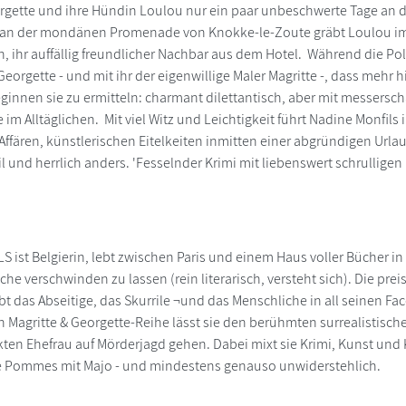
rgette und ihre Hündin Loulou nur ein paar unbeschwerte Tage an 
 an der mondänen Promenade von Knokke-le-Zoute gräbt Loulou im 
 ihr auffällig freundlicher Nachbar aus dem Hotel. Während die Poli
eorgette - und mit ihr der eigenwillige Maler Magritte -, dass mehr h
innen sie zu ermitteln: charmant dilettantisch, aber mit messers
e im Alltäglichen. Mit viel Witz und Leichtigkeit führt Nadine Monfil
ffären, künstlerischen Eitelkeiten inmitten einer abgründigen Urlaub
il und herrlich anders. 'Fesselnder Krimi mit liebenswert schrulligen
 ist Belgierin, lebt zwischen Paris und einem Haus voller Bücher in
eiche verschwinden zu lassen (rein literarisch, versteht sich). Die p
bt das Abseitige, das Skurrile ¬und das Menschliche in all seinen Fa
gen Magritte & Georgette-Reihe lässt sie den berühmten surrealistisc
ten Ehefrau auf Mörderjagd gehen. Dabei mixt sie Krimi, Kunst und K
ie Pommes mit Majo - und mindestens genauso unwiderstehlich.