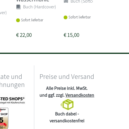
Buch (Softcover)
Buch 
Buch (Hardcover)
ver)
Sofort lieferbar
Sofort li
Sofort lieferbar
€
22,00
€
15,00
€
14,00
kate und
Preise und Versand
chnungen
Alle Preise inkl. MwSt.
und ggf. zzgl.
Versandkosten
Buch dabei -
versandkostenfrei