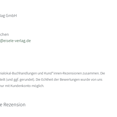
erlag GmbH
nchen
@eisele-verlag.de
enialokal-Buchhandlungen und Kund*innen-Rezensionen zusammen. Die
ilt (und ggf. gerundet). Die Echtheit der Bewertungen wurde von uns
 nur mit Kundenkonto möglich.
ne Rezension