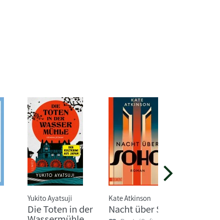
Yukito Ayatsuji
Kate Atkinson
Christian 
Die Toten in der
Nacht über Soho
Rabens
Wassermühle