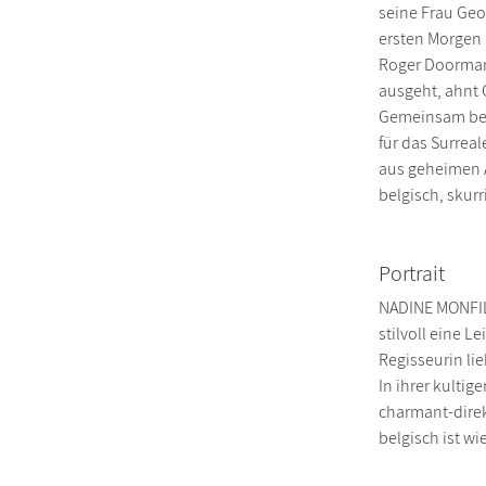
seine Frau Geo
ersten Morgen
Roger Doorman,
ausgeht, ahnt G
Gemeinsam beg
für das Surreal
aus geheimen A
belgisch, skurr
Portrait
NADINE MONFILS
stilvoll eine L
Regisseurin lie
In ihrer kulti
charmant-direk
belgisch ist w