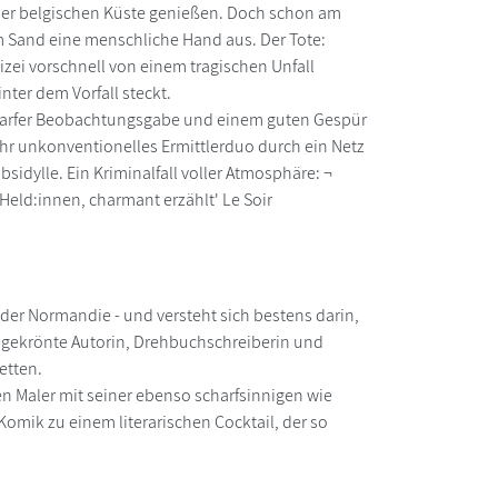
der belgischen Küste genießen. Doch schon am
Sand eine menschliche Hand aus. Der Tote:
zei vorschnell von einem tragischen Unfall
inter dem Vorfall steckt.
charfer Beobachtungsgabe und einem guten Gespür
s ihr unkonventionelles Ermittlerduo durch ein Netz
sidylle. Ein Kriminalfall voller Atmosphäre: ¬
 Held:innen, charmant erzählt' Le Soir
 der Normandie - und versteht sich bestens darin,
reisgekrönte Autorin, Drehbuchschreiberin und
cetten.
hen Maler mit seiner ebenso scharfsinnigen wie
omik zu einem literarischen Cocktail, der so