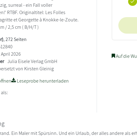
g, surreal - ein Fall voller
' RTBF. Originaltitel: Les Folles
gritte et Georgette à Knokke-le-Zoute.
cm / 2,5 cm ( B/H/T )
r)
, 272 Seiten
612840
April 2026
Auf die Wu
ler
Julia Eisele Verlag GmbH
ersetzt von Kirsten Gleinig
ffnen
Leseprobe herunterladen
 als:
ng
and. Ein Maler mit Spürsinn. Und ein Urlaub, der alles andere als er