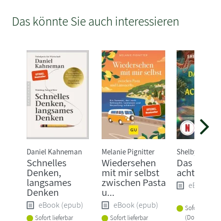
Das könnte Sie auch interessieren
Daniel Kahneman
Melanie Pignitter
Shelby van Pel
Schnelles
Wiedersehen
Das Glück 
Denken,
mit mir selbst
acht Arme
langsames
zwischen Pasta
eBook (e
Denken
u...
eBook (epub)
eBook (epub)
Sofort lieferba
(Download)
Sofort lieferbar
Sofort lieferbar