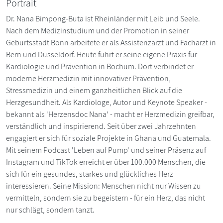
Portrait
Dr. Nana Bimpong-Buta ist Rheinländer mit Leib und Seele.
Nach dem Medizinstudium und der Promotion in seiner
Geburtsstadt Bonn arbeitete er als Assistenzarzt und Facharzt in
Bern und Düsseldorf. Heute führt er seine eigene Praxis für
Kardiologie und Prävention in Bochum. Dort verbindet er
moderne Herzmedizin mit innovativer Prävention,
Stressmedizin und einem ganzheitlichen Blick auf die
Herzgesundheit. Als Kardiologe, Autor und Keynote Speaker -
bekannt als 'Herzensdoc Nana' - macht er Herzmedizin greifbar,
verständlich und inspirierend. Seit über zwei Jahrzehnten
engagiert er sich für soziale Projekte in Ghana und Guatemala.
Mit seinem Podcast 'Leben auf Pump' und seiner Präsenz auf
Instagram und TikTok erreicht er über 100.000 Menschen, die
sich für ein gesundes, starkes und glückliches Herz
interessieren. Seine Mission: Menschen nicht nur Wissen zu
vermitteln, sondern sie zu begeistern - für ein Herz, das nicht
nur schlägt, sondern tanzt.