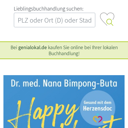
L‍i‍e‍b‍l‍i‍n‍g‍s‍b‍u‍c‍h‍h‍a‍n‍d‍l‍u‍n‍g‍ ‍s‍u‍c‍h‍e‍n‍:‍
Bei
genialokal.de
kaufen Sie online bei Ihrer lokalen
Buchhandlung!