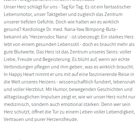
Unser Herz schlägt für uns - Tag für Tag. Es ist ein fantastischer
Lebensmotor, unser Taktgeber und zugleich das Zentrum
unserer tiefsten Gefühle. Doch wie halten wir es wirklich
gesund? Kardiologe Dr. med. Nana-Yaw Bimpong-Buta -
bekannt als 'Herzensdoc Nana' - ist überzeugt: Ein starkes Herz
lebt von einem gesunden Lebensstil - doch es braucht mehr als
gute Blutwerte. Das Herz ist das Zentrum unseres Seins: voller
Liebe, Freude und Begeisterung. Es blüht auf, wenn wir echte
Verbindungen pflegen und ihm geben, was es wirklich braucht.
In Happy Heart nimmt er uns mit auf eine faszinierende Reise in
die Welt unseres Herzens - wissenschaftlich fundiert, lebensnah
und voller Herzblut. Mit Humor, bewegenden Geschichten und
alltagstauglichen Impulsen zeigt er, wie wir unser Herz nicht nur
medizinisch, sondern auch emotional stärken. Denn wer sein
Herz schützt, öffnet die Tür zu einem Leben voller Lebendigkeit,
Vertrauen und purer Herzensfreude.