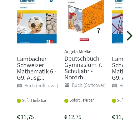
Angela Mielke
Deutschbuch
Lambacher
Lambache
Gymnasium 7.
Schweizer
Schweizer
Schuljahr -
Mathematik 6 -
Mathematik
Nordrh...
G9. Ausg...
G9. Arbe...
Buch (Softcover)
Buch (Softcover)
Buch (Sof
Sofort lieferbar
Sofort lieferbar
Sofort lieferba
€
11,75
€
12,75
€
11,75