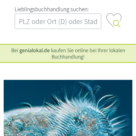
L‍i‍e‍b‍l‍i‍n‍g‍s‍b‍u‍c‍h‍h‍a‍n‍d‍l‍u‍n‍g‍ ‍s‍u‍c‍h‍e‍n‍:‍
Bei
genialokal.de
kaufen Sie online bei Ihrer lokalen
Buchhandlung!