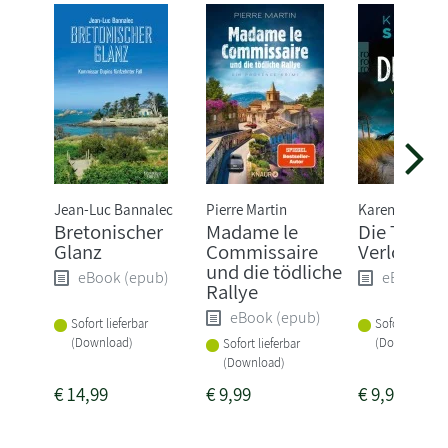
Jean-Luc Bannalec
Pierre Martin
Karen Sander
Bretonischer
Madame le
Die Tiefe:
Glanz
Commissaire
Verloren
und die tödliche
eBook (epub)
eBook (e
Rallye
eBook (epub)
Sofort lieferbar
Sofort lieferba
(Download)
(Download)
Sofort lieferbar
(Download)
€
14,99
€
9,99
€
9,99