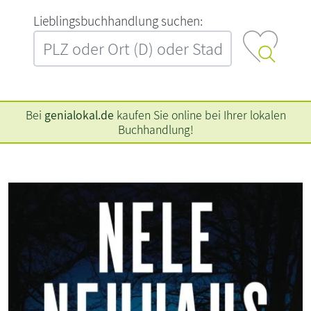
L‍i‍e‍b‍l‍i‍n‍g‍s‍b‍u‍c‍h‍h‍a‍n‍d‍l‍u‍n‍g‍ ‍s‍u‍c‍h‍e‍n‍:‍
Bei
genialokal.de
kaufen Sie online bei Ihrer lokalen
Buchhandlung!