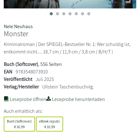
Nele Neuhaus
Monster
Kriminalroman | Der SPIEGEL-Bestseller Nr. 1: Wer schuldig ist,
entkommt nicht.... 18,7 cm / 11,9 cm / 3,8 cm ( B/H/T )
Buch (Softcover)
, 556 Seiten
EAN
9783548073910
Veröffentlicht
Juli 2025
Verlag/Hersteller
Ullstein Taschenbuchvlg.
Leseprobe öffnen
Leseprobe herunterladen
Auch erhältlich als:
Buch (Softcover)
eBook (epub)
€
16,99
€
10,99