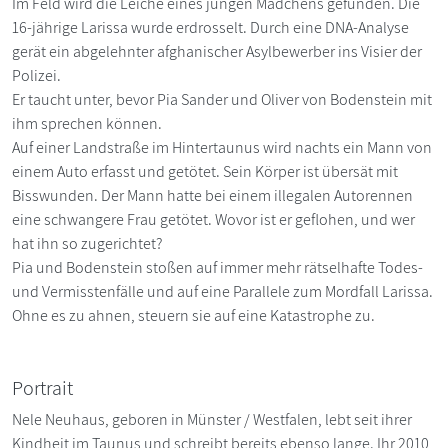
Im Feld wird die Leiche eines jungen Mädchens gefunden. Die
16-jährige Larissa wurde erdrosselt. Durch eine DNA-Analyse
gerät ein abgelehnter afghanischer Asylbewerber ins Visier der
Polizei.
Er taucht unter, bevor Pia Sander und Oliver von Bodenstein mit
ihm sprechen können.
Auf einer Landstraße im Hintertaunus wird nachts ein Mann von
einem Auto erfasst und getötet. Sein Körper ist übersät mit
Bisswunden. Der Mann hatte bei einem illegalen Autorennen
eine schwangere Frau getötet. Wovor ist er geflohen, und wer
hat ihn so zugerichtet?
Pia und Bodenstein stoßen auf immer mehr rätselhafte Todes-
und Vermisstenfälle und auf eine Parallele zum Mordfall Larissa.
Ohne es zu ahnen, steuern sie auf eine Katastrophe zu.
Portrait
Nele Neuhaus, geboren in Münster / Westfalen, lebt seit ihrer
Kindheit im Taunus und schreibt bereits ebenso lange. Ihr 2010