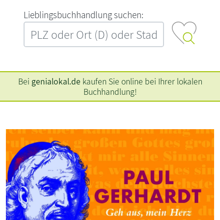
L‍i‍e‍b‍l‍i‍n‍g‍s‍b‍u‍c‍h‍h‍a‍n‍d‍l‍u‍n‍g‍ ‍s‍u‍c‍h‍e‍n‍:‍
Bei
genialokal.de
kaufen Sie online bei Ihrer lokalen
Buchhandlung!