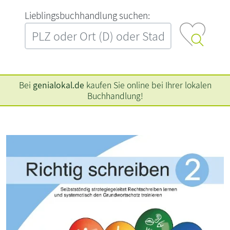
L‍i‍e‍b‍l‍i‍n‍g‍s‍b‍u‍c‍h‍h‍a‍n‍d‍l‍u‍n‍g‍ ‍s‍u‍c‍h‍e‍n‍:‍
Bei
genialokal.de
kaufen Sie online bei Ihrer lokalen
Buchhandlung!