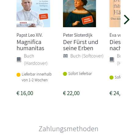
Papst Leo XIV.
Peter Sloterdijk
Eva von Redec
Magnifica
Der Fürst und
Dieser Dr
humanitas
seine Erben
nach Härt
Buch
Buch (Softcover)
Buch
(Hardcover)
(Hardcove
Sofort lieferbar
Lieferbar innerhalb
Sofort lieferba
von 1-2 Wochen
€
16,00
€
22,00
€
24,00
Zahlungsmethoden