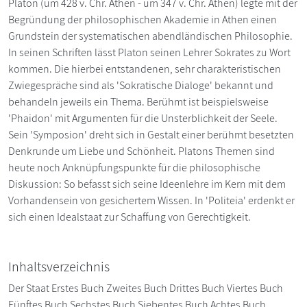
Platon (um 428 v. Chr. Athen - um 347 v. Chr. Athen) legte mit der
Begründung der philosophischen Akademie in Athen einen
Grundstein der systematischen abendländischen Philosophie.
In seinen Schriften lässt Platon seinen Lehrer Sokrates zu Wort
kommen. Die hierbei entstandenen, sehr charakteristischen
Zwiegespräche sind als 'Sokratische Dialoge' bekannt und
behandeln jeweils ein Thema. Berühmt ist beispielsweise
'Phaidon' mit Argumenten für die Unsterblichkeit der Seele.
Sein 'Symposion' dreht sich in Gestalt einer berühmt besetzten
Denkrunde um Liebe und Schönheit. Platons Themen sind
heute noch Anknüpfungspunkte für die philosophische
Diskussion: So befasst sich seine Ideenlehre im Kern mit dem
Vorhandensein von gesichertem Wissen. In 'Politeia' erdenkt er
sich einen Idealstaat zur Schaffung von Gerechtigkeit.
Inhaltsverzeichnis
Der Staat Erstes Buch Zweites Buch Drittes Buch Viertes Buch
Fünftes Buch Sechstes Buch Siebentes Buch Achtes Buch