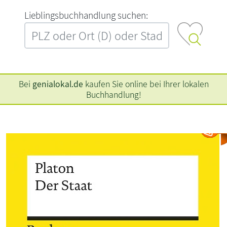
L‍i‍e‍b‍l‍i‍n‍g‍s‍b‍u‍c‍h‍h‍a‍n‍d‍l‍u‍n‍g‍ ‍s‍u‍c‍h‍e‍n‍:‍
Bei
genialokal.de
kaufen Sie online bei Ihrer lokalen
Buchhandlung!