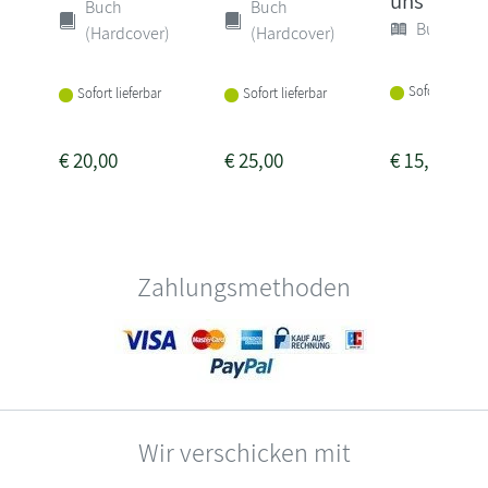
uns
Buch
Buch
Buch (Sof
(Hardcover)
(Hardcover)
Sofort lieferba
Sofort lieferbar
Sofort lieferbar
€
20,00
€
25,00
€
15,00
Zahlungsmethoden
Wir verschicken mit