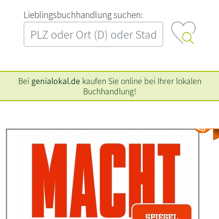
L‍i‍e‍b‍l‍i‍n‍g‍s‍b‍u‍c‍h‍h‍a‍n‍d‍l‍u‍n‍g‍ ‍s‍u‍c‍h‍e‍n‍:‍
Bei
genialokal.de
kaufen Sie online bei Ihrer lokalen
Buchhandlung!