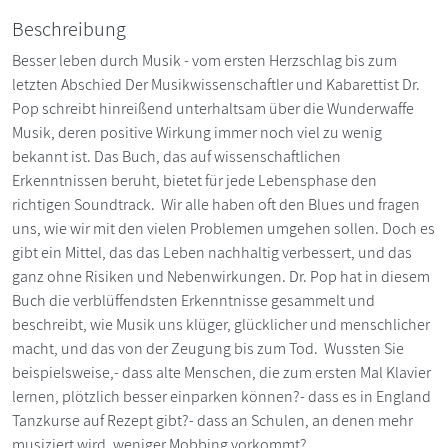
Beschreibung
Besser leben durch Musik - vom ersten Herzschlag bis zum
letzten Abschied Der Musikwissenschaftler und Kabarettist Dr.
Pop schreibt hinreißend unterhaltsam über die Wunderwaffe
Musik, deren positive Wirkung immer noch viel zu wenig
bekannt ist. Das Buch, das auf wissenschaftlichen
Erkenntnissen beruht, bietet für jede Lebensphase den
richtigen Soundtrack. Wir alle haben oft den Blues und fragen
uns, wie wir mit den vielen Problemen umgehen sollen. Doch es
gibt ein Mittel, das das Leben nachhaltig verbessert, und das
ganz ohne Risiken und Nebenwirkungen. Dr. Pop hat in diesem
Buch die verblüffendsten Erkenntnisse gesammelt und
beschreibt, wie Musik uns klüger, glücklicher und menschlicher
macht, und das von der Zeugung bis zum Tod. Wussten Sie
beispielsweise,- dass alte Menschen, die zum ersten Mal Klavier
lernen, plötzlich besser einparken können?- dass es in England
Tanzkurse auf Rezept gibt?- dass an Schulen, an denen mehr
musiziert wird, weniger Mobbing vorkommt?