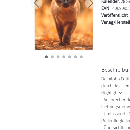
Kalender
, 28 S
Zurück
Weiter
EAN
4069095
Veröffentlicht
Verlag/Herstel
Beschreibu
Der Alpha Editi
durch das Jahr
Highlights:
- Ansprechende
Lieblingsmoti
- Umfassende O
Pollenflugkale
- Übersichtlic