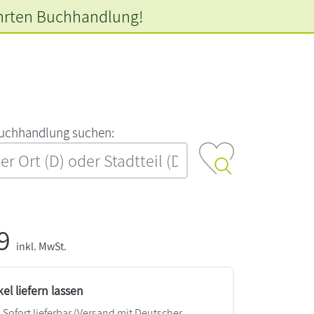
hrten
Buchhandlung!
‍u‍c‍h‍h‍a‍n‍d‍l‍u‍n‍g‍ ‍s‍u‍c‍h‍e‍n‍:‍
99
inkl. MwSt.
kel liefern lassen
Sofort lieferbar
(Versand mit Deutscher