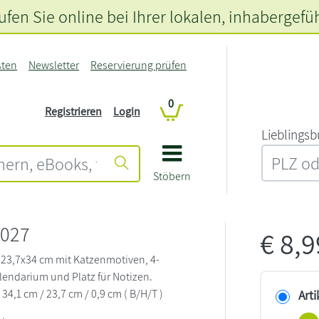
fen Sie online bei Ihrer lokalen
, inhabergefü
sten
Newsletter
Reservierung prüfen
0
Registrieren
Login
L‍i‍e‍b‍l‍i‍n‍g‍s‍b
Stöbern
2027
€
8,
23,7x34 cm mit Katzenmotiven, 4-
endarium und Platz für Notizen.
34,1 cm / 23,7 cm / 0,9 cm ( B/H/T )
Arti