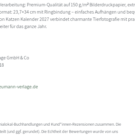
Verarbeitung: Premium-Qualität auf 150 g/m² Bilderdruckpapier, extr
 Format: 23,7×34 cm mit Ringbindung – einfaches Aufhängen und b
ion Katzen Kalender 2027 verbindet charmante Tierfotografie mit pra
eiter für das ganze Jahr.
age GmbH & Co
18
eumann-verlage.de
enialokal-Buchhandlungen und Kund*innen-Rezensionen zusammen. Die
ilt (und ggf. gerundet). Die Echtheit der Bewertungen wurde von uns