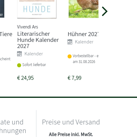
Vivendi Ars
Literarischer
Tiere
Hühner 2027
Der po
Hunde Kalender
Katzen
Kalender
2027
2027
Kalender
Kale
Vorbestellbar - erscheint
scheint
am 31.08.2026
Lieferba
Sofort lieferbar
3-4 Woc
€
24,95
€
7,99
€
7,99
kate und
Preise und Versand
chnungen
Alle Preise inkl. MwSt.