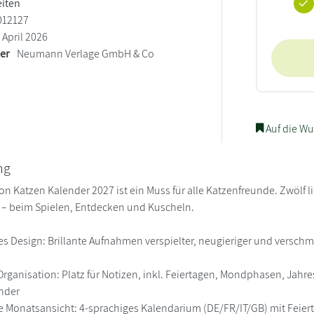
eiten
012127
April 2026
ler
Neumann Verlage GmbH & Co
Auf die Wu
ng
on Katzen Kalender 2027 ist ein Muss für alle Katzenfreunde. Zwölf li
 – beim Spielen, Entdecken und Kuscheln.
s Design: Brillante Aufnahmen verspielter, neugieriger und verschm
v
rganisation: Platz für Notizen, inkl. Feiertagen, Mondphasen, Jahr
nder
he Monatsansicht: 4-sprachiges Kalendarium (DE/FR/IT/GB) mit Feier