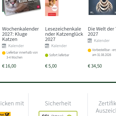
Wochenkalender
Lesezeichenkale
Die Welt der 
2027: Kluge
nder Katzenglück
2027
Katzen
2027
Kalender
Kalender
Kalender
Vorbestellbar - er
Lieferbar innerhalb von
am 31.08.2026
Sofort lieferbar
3-4 Wochen
€
16,00
€
5,00
€
34,50
hicken mit
Sicherheit
Zertifi
Auszei