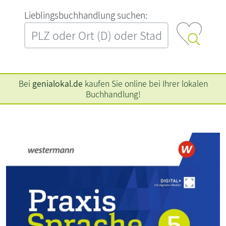
L‍i‍e‍b‍l‍i‍n‍g‍s‍b‍u‍c‍h‍h‍a‍n‍d‍l‍u‍n‍g‍ ‍s‍u‍c‍h‍e‍n‍:‍
Bei
genialokal.de
kaufen Sie online bei Ihrer lokalen
Buchhandlung!