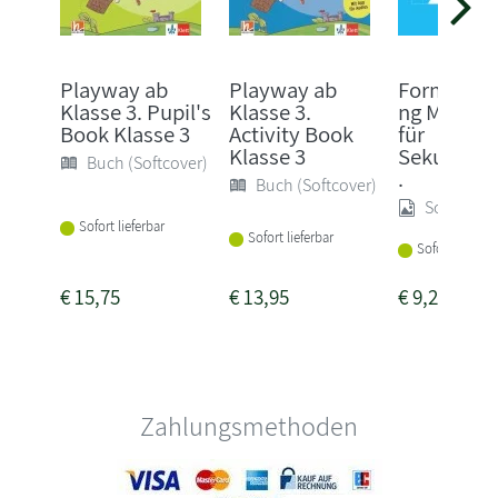
Playway ab
Playway ab
Formelsa
Klasse 3. Pupil's
Klasse 3.
ng Mathem
Book Klasse 3
Activity Book
für
Klasse 3
Sekundarst
Buch (Softcover)
.
Buch (Softcover)
Sonstige
Sofort lieferbar
Sofort lieferbar
Sofort lieferba
€
15,75
€
13,95
€
9,25
Zahlungsmethoden