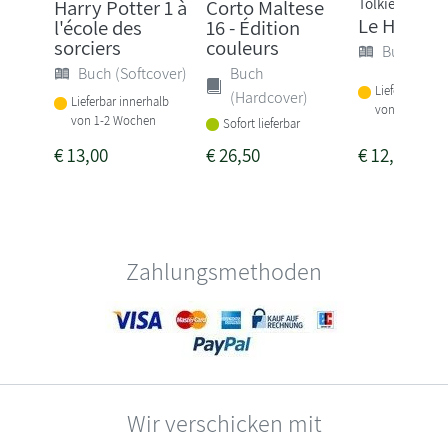
Tolkien
Harry Potter 1 à
Corto Maltese
Le Hobbit
l'école des
16 - Édition
sorciers
couleurs
Buch (Sof
Buch (Softcover)
Buch
Lieferbar inne
(Hardcover)
Lieferbar innerhalb
von 1-2 Woch
von 1-2 Wochen
Sofort lieferbar
€
13,00
€
26,50
€
12,50
Zahlungsmethoden
Wir verschicken mit