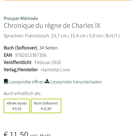
Prosper Mérimée
Chronique du règne de Charles IX
Sprachen: Französisch. 23,7 cm / 15,4 cm / 0,9 cm ( B/H/T )
Buch (Softcover)
, 34 Seiten
EAN
9782013367356
Veröffentlicht
Februar 2018
Verlag/Hersteller
Hachette Livre
Leseprobe öffnen
Leseprobe herunterladen
Auch erhältlich als:
eBook (epub)
Buch (Softcover)
€
0,50
€
21,90
€
11,50
inkl. MwSt.