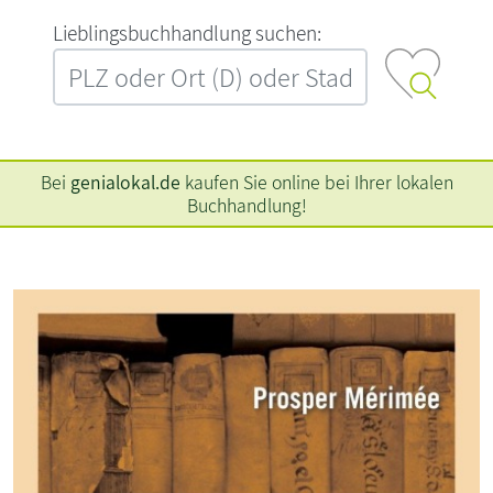
L‍i‍e‍b‍l‍i‍n‍g‍s‍b‍u‍c‍h‍h‍a‍n‍d‍l‍u‍n‍g‍ ‍s‍u‍c‍h‍e‍n‍:‍
Bei
genialokal.de
kaufen Sie online bei Ihrer lokalen
Buchhandlung!