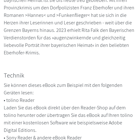
bayrischen Heimat ist sie bis heute treu geblieben. Mit ihren
Provinzkrimis um den Dorfpolizisten Franz Eberhofer und ihren
Romanen >Hannes< und >Funkenflieger< hat sie sich in die
Herzen ihrer Leserinnen und Leser geschrieben - weit über die
Grenzen Bayerns hinaus. 2023 erhielt Rita Falk den Bayerischen
Verdienstorden für das »augenzwinkernde und gleichzeitig
liebevolle Porträt ihrer bayerischen Heimat« in den beliebten
Eberhofer-Krimis.
Technik
Sie können dieses eBook zum Beispiel mit den folgenden
Geräten lesen:
• tolino Reader
Laden Sie das eBook direkt über den Reader-Shop auf dem
tolino herunter oder übertragen Sie das eBook auf Ihren tolino
mit einer kostenlosen Software wie beispielsweise Adobe
Digital Editions.
• Sony Reader & andere eBook Reader