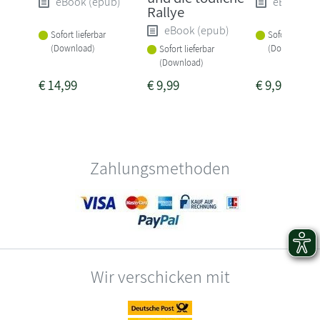
eBook (epub)
eBook (e
Rallye
eBook (epub)
Sofort lieferbar
Sofort lieferba
(Download)
(Download)
Sofort lieferbar
(Download)
€
14,99
€
9,99
€
9,99
Zahlungsmethoden
Wir verschicken mit