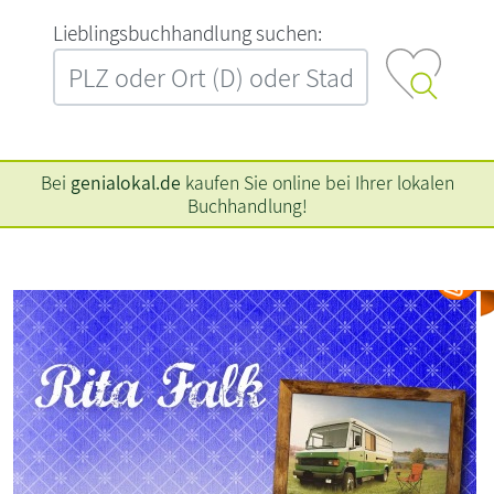
L‍i‍e‍b‍l‍i‍n‍g‍s‍b‍u‍c‍h‍h‍a‍n‍d‍l‍u‍n‍g‍ ‍s‍u‍c‍h‍e‍n‍:‍
Bei
genialokal.de
kaufen Sie online bei Ihrer lokalen
Buchhandlung!