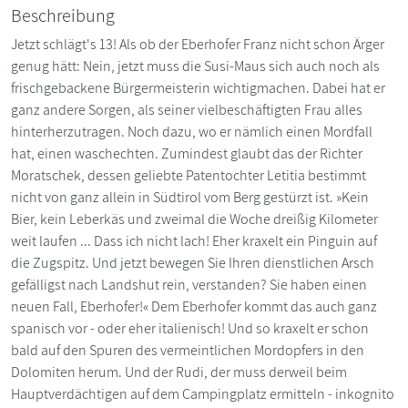
Beschreibung
Jetzt schlägt's 13! Als ob der Eberhofer Franz nicht schon Ärger
genug hätt: Nein, jetzt muss die Susi-Maus sich auch noch als
frischgebackene Bürgermeisterin wichtigmachen. Dabei hat er
ganz andere Sorgen, als seiner vielbeschäftigten Frau alles
hinterherzutragen. Noch dazu, wo er nämlich einen Mordfall
hat, einen waschechten. Zumindest glaubt das der Richter
Moratschek, dessen geliebte Patentochter Letitia bestimmt
nicht von ganz allein in Südtirol vom Berg gestürzt ist. »Kein
Bier, kein Leberkäs und zweimal die Woche dreißig Kilometer
weit laufen ... Dass ich nicht lach! Eher kraxelt ein Pinguin auf
die Zugspitz. Und jetzt bewegen Sie Ihren dienstlichen Arsch
gefälligst nach Landshut rein, verstanden? Sie haben einen
neuen Fall, Eberhofer!« Dem Eberhofer kommt das auch ganz
spanisch vor - oder eher italienisch! Und so kraxelt er schon
bald auf den Spuren des vermeintlichen Mordopfers in den
Dolomiten herum. Und der Rudi, der muss derweil beim
Hauptverdächtigen auf dem Campingplatz ermitteln - inkognito