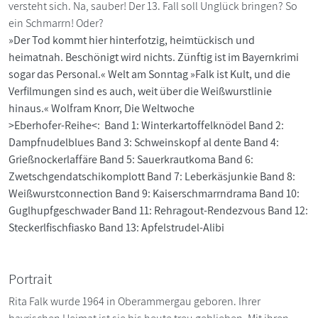
versteht sich. Na, sauber! Der 13. Fall soll Unglück bringen? So
ein Schmarrn! Oder?
»Der Tod kommt hier hinterfotzig, heimtückisch und
heimatnah. Beschönigt wird nichts. Zünftig ist im Bayernkrimi
sogar das Personal.« Welt am Sonntag »Falk ist Kult, und die
Verfilmungen sind es auch, weit über die Weißwurstlinie
hinaus.« Wolfram Knorr, Die Weltwoche
>Eberhofer-Reihe<: Band 1: Winterkartoffelknödel Band 2:
Dampfnudelblues Band 3: Schweinskopf al dente Band 4:
Grießnockerlaffäre Band 5: Sauerkrautkoma Band 6:
Zwetschgendatschikomplott Band 7: Leberkäsjunkie Band 8:
Weißwurstconnection Band 9: Kaiserschmarrndrama Band 10:
Guglhupfgeschwader Band 11: Rehragout-Rendezvous Band 12:
Steckerlfischfiasko Band 13: Apfelstrudel-Alibi
Portrait
Rita Falk wurde 1964 in Oberammergau geboren. Ihrer