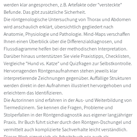
werden klar angesprochen, z.B. Artefakte oder "versteckte"
Befunde. Das gibt zusätzliche Sicherheit.
Die röntgenologische Untersuchung von Thorax und Abdomen
wird anschaulich erklärt, übersichtlich gegliedert nach
Anatomie, Physiologie und Pathologie. Mind-Maps verschaffen
Ihnen einen Überblick über die Differenzialdiagnosen, und
Flussdiagramme helfen bei der methodischen Interpretation.
Darüber hinaus unterstützen Sie viele Praxistipps, Checklisten,
Vergleiche "Hund vs. Katze" und Quizfragen zur Selbstkontrolle.
Hervorragenden Röntgenaufnahmen stehen jeweils klar
interpretierende Zeichnungen gegenüber. Auffällige Strukturen
werden direkt in den Aufnahmen illustriert hervorgehoben und
erleichtern das Identifizieren.
Die Autorinnen sind erfahren in der Aus- und Weiterbildung von
Tiermedizinern. Sie kennen die Fragen, Probleme und
Stolperfallen in der Röntgendiagnostik aus eigener langjähriger
Praxis. Ihr Buch führt sicher durch den Röntgen-Dschungel und
vermittelt auch komplizierte Sachverhalte leicht verständlich.
Dieses Werk eignet sich als Arbeitsbuch wie auch als