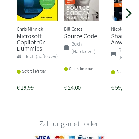
Chris Minnick
Bill Gates
Nicole Enders
Microsoft
Source Code
SharePoint
Copilot für
Anwender
Buch
Dummies
Buch
(Hardcover)
Buch (Softcover)
(Hardcove
Sofort lieferbar
Sofort lieferbar
Sofort lieferba
€
19,99
€
24,00
€
59,90
Zahlungsmethoden