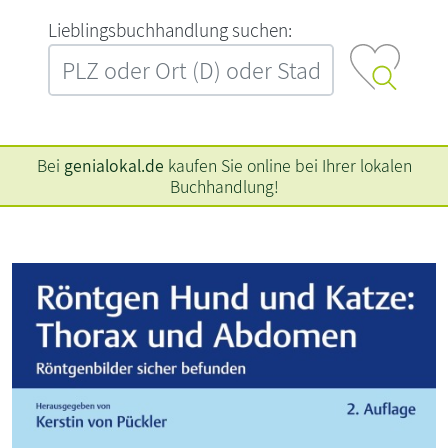
L‍i‍e‍b‍l‍i‍n‍g‍s‍b‍u‍c‍h‍h‍a‍n‍d‍l‍u‍n‍g‍ ‍s‍u‍c‍h‍e‍n‍:‍
Bei
genialokal.de
kaufen Sie online bei Ihrer lokalen
Buchhandlung!