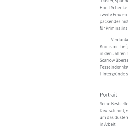
'Düster, spann
Horst Schenke 
zweite Frau er
packendes histo
für Kriminalin
- Verdun
Krimis mit Tie
in den Jahren 
Scarrow überze
Fesselnder his
Hintergründe 
Portrait
Seine Bestsell
Deutschland, w
um das düstere
in Arbeit.