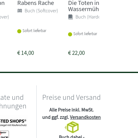
on
Rabens Rache
Die Toten in der
Schatt
Wassermühle
Buch (Softcover)
Buch 
over)
Buch (Hardcover)
Lieferba
Sofort lieferbar
1-2 Woc
Sofort lieferbar
€
14,00
€
22,00
€
17,00
kate und
Preise und Versand
chnungen
Alle Preise inkl. MwSt.
und ggf. zzgl.
Versandkosten
Buch dabei -