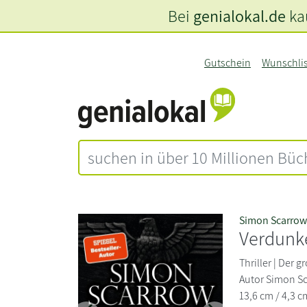
Bei
genialokal.de
kau
Gutschein
Wunschli
Simon Scarro
Verdunk
Thriller | Der g
Autor Simon Sca
13,6 cm / 4,3 c