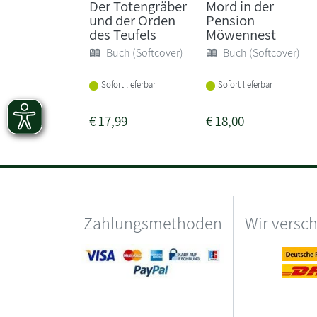
Der Totengräber
Mord in der
und der Orden
Pension
des Teufels
Möwennest
Buch (Softcover)
Buch (Softcover)
Sofort lieferbar
Sofort lieferbar
€
17,99
€
18,00
Zahlungsmethoden
Wir versc