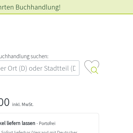
hrten
Buchhandlung!
‍u‍c‍h‍h‍a‍n‍d‍l‍u‍n‍g‍ ‍s‍u‍c‍h‍e‍n‍:‍
,00
inkl. MwSt.
kel liefern lassen
- Portofrei
Sofort lieferbar
(Versand mit Deutscher