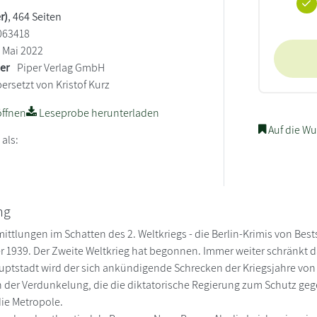
r)
, 464 Seiten
063418
Mai 2022
ler
Piper Verlag GmbH
ersetzt von Kristof Kurz
ffnen
Leseprobe herunterladen
Auf die Wu
 als:
ng
ttlungen im Schatten des 2. Weltkriegs - die Berlin-Krimis von Bes
er 1939. Der Zweite Weltkrieg hat begonnen. Immer weiter schränkt d
uptstadt wird der sich ankündigende Schrecken der Kriegsjahre von e
 der Verdunkelung, die die diktatorische Regierung zum Schutz gegen 
ie Metropole.