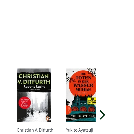
Christian V. Ditfurth
Yukito Ayatsuji
Simon Sc