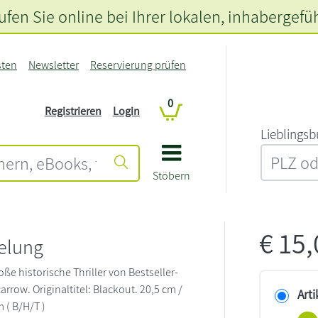
fen Sie online bei Ihrer lokalen
, inhabergefü
sten
Newsletter
Reservierung prüfen
0
Registrieren
Login
L‍i‍e‍b‍l‍i‍n‍g‍s‍b
Stöbern
w
€
15
elung
roße historische Thriller von Bestseller-
rrow. Originaltitel: Blackout. 20,5 cm /
Arti
m ( B/H/T )