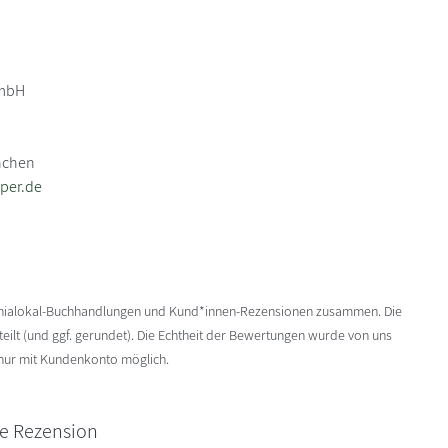
GmbH
nchen
per.de
enialokal-Buchhandlungen und Kund*innen-Rezensionen zusammen. Die
ilt (und ggf. gerundet). Die Echtheit der Bewertungen wurde von uns
 nur mit Kundenkonto möglich.
ne Rezension