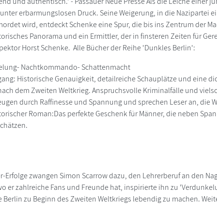
end und authentisch.' - Passauer Neue Presse Als die Leiche einer j
unter erbarmungslosen Druck. Seine Weigerung, in die Nazipartei einz
mordet wird, entdeckt Schenke eine Spur, die bis ins Zentrum der Mac
risches Panorama und ein Ermittler, der in finsteren Zeiten für Gere
spektor Horst Schenke. Alle Bücher der Reihe 'Dunkles Berlin':
kelung- Nachtkommando- Schattenmacht
fgang: Historische Genauigkeit, detailreiche Schauplätze und eine di
nach dem Zweiten Weltkrieg. Anspruchsvolle Kriminalfälle und viel
ugen durch Raffinesse und Spannung und sprechen Leser an, die Wer
torischer Roman:Das perfekte Geschenk für Männer, die neben Span
schätzen.
er-Erfolge zwangen Simon Scarrow dazu, den Lehrerberuf an den Na
o er zahlreiche Fans und Freunde hat, inspirierte ihn zu 'Verdunke
 Berlin zu Beginn des Zweiten Weltkriegs lebendig zu machen. Wei