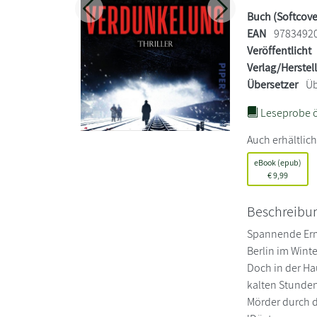
Zurück
Weiter
Buch (Softcove
EAN
9783492
Veröffentlicht
Verlag/Herstel
Übersetzer
Üb
Leseprobe ö
Auch erhältlich
eBook (epub)
€
9,99
Beschreibu
Spannende Ermi
Berlin im Wint
Doch in der Ha
kalten Stunden
Mörder durch d