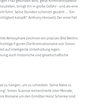
ungen Frau gefunden wird, gerät Kriminalinspektor
utreten, bringt ihn in große Gefahr - und als eine
ht führt. Seine Stunden scheinen gezählt ... 'Ein
chtigkeit kämpft!' Anthony Horowitz Der erste Fall
chte Atmosphäre zeichnen ein präzises Bild Berlins
schichtige Figuren:Die Kriminalromane von Simon
t auf intelligente Unterhaltung legen.
nung auch historische und gesellschaftliche
gel zu hängen, um zu schreiben. Seine Nähe zu
lung'. Simon Scarrow recherchierte über Monate,
tere Romane um den Ermittler Horst Schenke sind