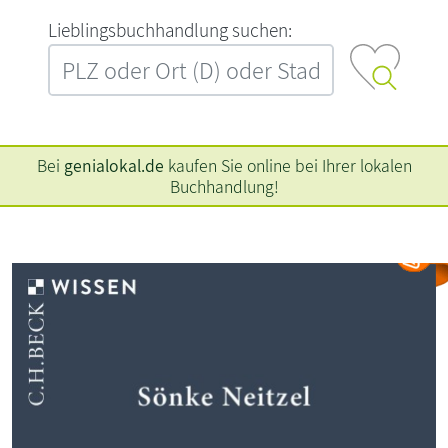
L‍i‍e‍b‍l‍i‍n‍g‍s‍b‍u‍c‍h‍h‍a‍n‍d‍l‍u‍n‍g‍ ‍s‍u‍c‍h‍e‍n‍:‍
Bei
genialokal.de
kaufen Sie online bei Ihrer lokalen
Buchhandlung!