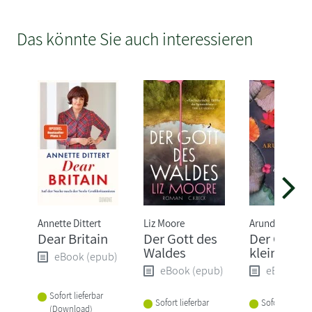
Das könnte Sie auch interessieren
Annette Dittert
Liz Moore
Arundhati Roy
Dear Britain
Der Gott des
Der Gott d
Waldes
kleinen Di
eBook (epub)
eBook (epub)
eBook (e
Sofort lieferbar
Sofort lieferbar
Sofort lieferba
(Download)