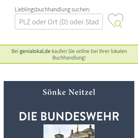
L‍i‍e‍b‍l‍i‍n‍g‍s‍b‍u‍c‍h‍h‍a‍n‍d‍l‍u‍n‍g‍ ‍s‍u‍c‍h‍e‍n‍:‍
Bei
genialokal.de
kaufen Sie online bei Ihrer lokalen
Buchhandlung!