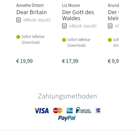
Annette Dittert
Liz Moore
Arundhati Roy
Dear Britain
Der Gott des
Der Gott d
Waldes
kleinen Di
eBook (epub)
eBook (epub)
eBook (e
Sofort lieferbar
Sofort lieferbar
Sofort lieferba
(Download)
(Download)
(Download)
€
19,99
€
17,99
€
9,99
Zahlungsmethoden