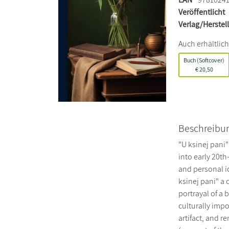
Veröffentlicht
Verlag/Herstel
Auch erhältlich
Buch (Softcover)
€
20,50
Beschreibu
"U ksinej pani"
into early 20th
and personal id
ksinej pani" a 
portrayal of a
culturally impo
artifact, and r