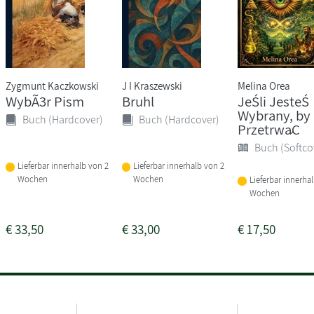
Zygmunt Kaczkowski
J I Kraszewski
Melina Orea
WybÃ3r Pism
Bruhl
JeŚli JesteŚ
Wybrany, by
Buch (Hardcover)
Buch (Hardcover)
PrzetrwaĆ
Buch (Softco
Lieferbar innerhalb von 2
Lieferbar innerhalb von 2
Wochen
Wochen
Lieferbar innerha
Wochen
€
33,50
€
33,00
€
17,50