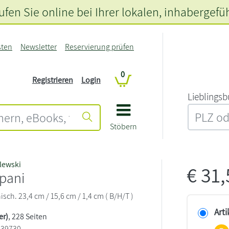
fen Sie online bei Ihrer lokalen
, inhabergefü
sten
Newsletter
Reservierung prüfen
0
Registrieren
Login
L‍i‍e‍b‍l‍i‍n‍g‍s‍b
Stöbern
lewski
€
31
 pani
sch. 23,4 cm / 15,6 cm / 1,4 cm ( B/H/T )
Arti
er)
, 228 Seiten
139730