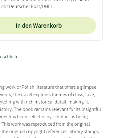
mit Deutscher Post/DHL)
In den Warenkorb
nschliste
ng work of Polish literature that offers a glimpse
 events, the novel explores themes of class, love,
telling with rich historical detail, making "U
istory. The book remains relevant for its insightful
work has been selected by scholars as being
t. This work was reproduced from the original
e the original copyright references, library stamps