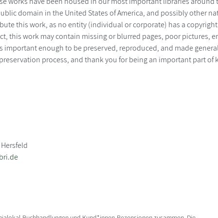
ese works have been housed in our most important libraries around t
public domain in the United States of America, and possibly other na
bute this work, as no entity (individual or corporate) has a copyrigh
fact, this work may contain missing or blurred pages, poor pictures, e
 is important enough to be preserved, reproduced, and made generall
 preservation process, and thank you for being an important part of 
 Hersfeld
bri.de
enialokal-Buchhandlungen und Kund*innen-Rezensionen zusammen. Die