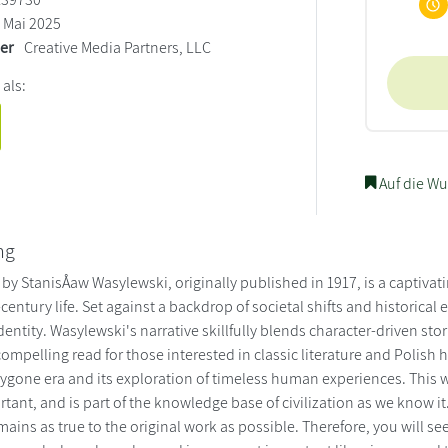
Mai 2025
ler
Creative Media Partners, LLC
 als:
Auf die Wu
ng
 by StanisÅaw Wasylewski, originally published in 1917, is a captivati
-century life. Set against a backdrop of societal shifts and historical
entity. Wasylewski's narrative skillfully blends character-driven story
compelling read for those interested in classic literature and Polish h
 bygone era and its exploration of timeless human experiences. This 
rtant, and is part of the knowledge base of civilization as we know i
emains as true to the original work as possible. Therefore, you will se