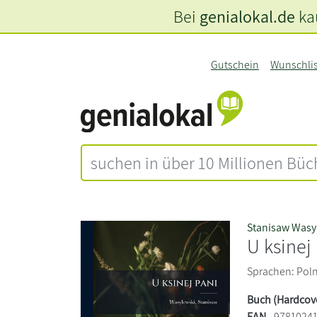
Bei
genialokal.de
kau
Gutschein
Wunschli
Stanisaw Wasy
U ksinej
Sprachen: Polni
Buch (Hardcov
EAN
9781024