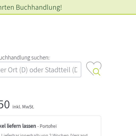
hrten
Buchhandlung!
‍u‍c‍h‍h‍a‍n‍d‍l‍u‍n‍g‍ ‍s‍u‍c‍h‍e‍n‍:‍
,50
inkl. MwSt.
kel liefern lassen
- Portofrei
Lieferbar innerhalb von 2 Wochen
(Versand