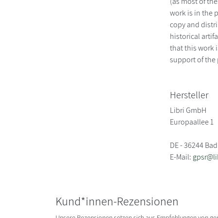
(as most of th
work is in the 
copy and distri
historical arti
that this work
support of the
Hersteller
Libri GmbH
Europaallee 1
DE - 36244 Bad
E-Mail:
gpsr@li
Kund*innen-Rezensionen
Unsere Rezensionen setzen sich aus Empfehlungen von g