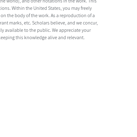
he world), and other notations in the work. This
tions. Within the United States, you may freely
t on the body of the work. As a reproduction of a
rrant marks, etc. Scholars believe, and we concur,
y available to the public. We appreciate your
keeping this knowledge alive and relevant.