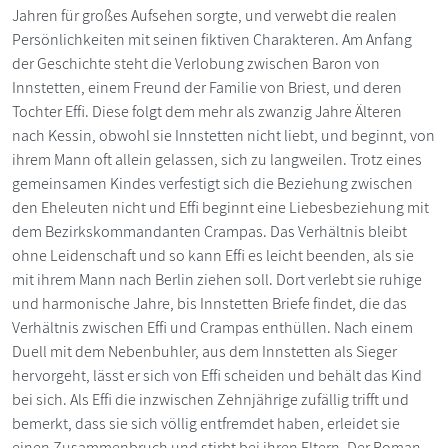
Jahren für großes Aufsehen sorgte, und verwebt die realen
Persönlichkeiten mit seinen fiktiven Charakteren. Am Anfang
der Geschichte steht die Verlobung zwischen Baron von
Innstetten, einem Freund der Familie von Briest, und deren
Tochter Effi. Diese folgt dem mehr als zwanzig Jahre Älteren
nach Kessin, obwohl sie Innstetten nicht liebt, und beginnt, von
ihrem Mann oft allein gelassen, sich zu langweilen. Trotz eines
gemeinsamen Kindes verfestigt sich die Beziehung zwischen
den Eheleuten nicht und Effi beginnt eine Liebesbeziehung mit
dem Bezirkskommandanten Crampas. Das Verhältnis bleibt
ohne Leidenschaft und so kann Effi es leicht beenden, als sie
mit ihrem Mann nach Berlin ziehen soll. Dort verlebt sie ruhige
und harmonische Jahre, bis Innstetten Briefe findet, die das
Verhältnis zwischen Effi und Crampas enthüllen. Nach einem
Duell mit dem Nebenbuhler, aus dem Innstetten als Sieger
hervorgeht, lässt er sich von Effi scheiden und behält das Kind
bei sich. Als Effi die inzwischen Zehnjährige zufällig trifft und
bemerkt, dass sie sich völlig entfremdet haben, erleidet sie
einen Zusammenbruch und stirbt bei ihren Eltern. Der Roman