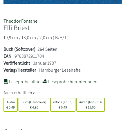
Theodor Fontane
Effi Briest
19,9 cm / 13,0 cm / 2,0 cm ( B/H/T )
Buch (Softcover)
, 264 Seiten
EAN
9783872911704
Veröffentlicht
Januar 1987
Verlag/Hersteller
Hamburger Lesehefte
Leseprobe öffnen
Leseprobe herunterladen
Auch erhältlich als:
Audio
Buch (Hardcover)
eBook (epub)
Audio (MP3-CD)
€
0,49
€
4,95
€
0,49
€
15,00