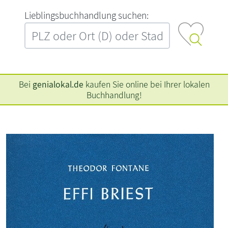
L‍i‍e‍b‍l‍i‍n‍g‍s‍b‍u‍c‍h‍h‍a‍n‍d‍l‍u‍n‍g‍ ‍s‍u‍c‍h‍e‍n‍:‍
Bei
genialokal.de
kaufen Sie online bei Ihrer lokalen
Buchhandlung!