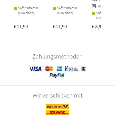
eBook (e
Sofort lieferbar
Sofort lieferbar
(Download)
(Download)
Sofort lieferba
(Download)
€
21,99
€
21,99
€
8,99
Zahlungsmethoden
Wir verschicken mit