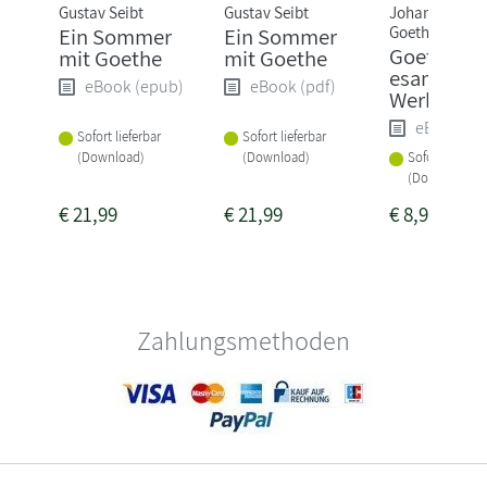
Gustav Seibt
Gustav Seibt
Johann Wolfg
Goethe
Ein Sommer
Ein Sommer
Goethe,J.W
mit Goethe
mit Goethe
esammelt
eBook (epub)
eBook (pdf)
Werke
eBook (e
Sofort lieferbar
Sofort lieferbar
(Download)
(Download)
Sofort lieferba
(Download)
€
21,99
€
21,99
€
8,99
Zahlungsmethoden