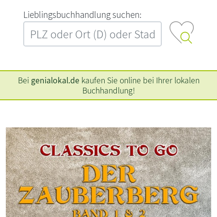
L‍i‍e‍b‍l‍i‍n‍g‍s‍b‍u‍c‍h‍h‍a‍n‍d‍l‍u‍n‍g‍ ‍s‍u‍c‍h‍e‍n‍:‍
Bei
genialokal.de
kaufen Sie online bei Ihrer lokalen
Buchhandlung!