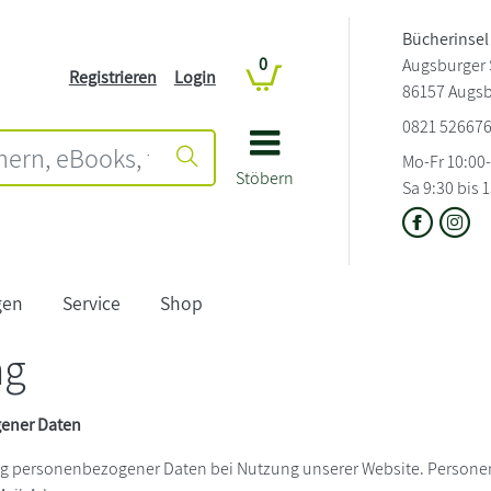
Bücherinsel
0
Augsburger S
Registrieren
Login
86157 Augs
0821 52667
Mo-Fr 10:00
Stöbern
Sa 9:30 bis 
gen
Service
Shop
ng
gener Daten
ng personenbezogener Daten bei Nutzung unserer Website. Personen