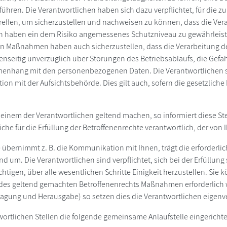
ühren. Die Verantwortlichen haben sich dazu verpflichtet, für die
effen, um sicherzustellen und nachweisen zu können, dass die Ve
 haben ein dem Risiko angemessenes Schutzniveau zu gewährleiste
chen Maßnahmen haben auch sicherzustellen, dass die Verarbeitung 
genseitig unverzüglich über Störungen des Betriebsablaufs, die Gefah
enhang mit den personenbezogenen Daten. Die Verantwortlichen s
n mit der Aufsichtsbehörde. Dies gilt auch, sofern die gesetzliche P
 einem der Verantwortlichen geltend machen, so informiert diese Stel
iche für die Erfüllung der Betroffenenrechte verantwortlich, der von 
e übernimmt z. B. die Kommunikation mit Ihnen, trägt die erforder
um. Die Verantwortlichen sind verpflichtet, sich bei der Erfüllung
chtigen, über alle wesentlichen Schritte Einigkeit herzustellen. Si
des geltend gemachten Betroffenenrechts Maßnahmen erforderlich w
agung und Herausgabe) so setzen dies die Verantwortlichen eigenv
ortlichen Stellen die folgende gemeinsame Anlaufstelle eingerichte