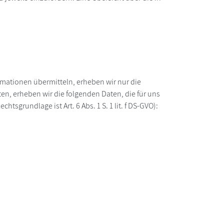
ormationen übermitteln, erheben wir nur die
n, erheben wir die folgenden Daten, die für uns
sgrundlage ist Art. 6 Abs. 1 S. 1 lit. f DS-GVO):