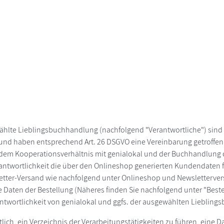
wählte Lieblingsbuchhandlung (nachfolgend "Verantwortliche") sin
 und haben entsprechend Art. 26 DSGVO eine Vereinbarung getroffen
t in dem Kooperationsverhältnis mit genialokal und der Buchhandlun
twortlichkeit die über den Onlineshop generierten Kundendaten fü
tter-Versand wie nachfolgend unter Onlineshop und Newsletterver
 Daten der Bestellung (Näheres finden Sie nachfolgend unter "Bes
antwortlichkeit von genialokal und ggfs. der ausgewählten Lieblin
tlich, ein Verzeichnis der Verarbeitungstätigkeiten zu führen, eine