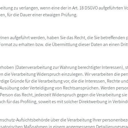
eitung zu verlangen, wenn eine der in Art. 18 DSGVO aufgeführten V
n, für die Dauer einer etwaigen Prüfung.
nzelnen aufgeführt werden, haben Sie das Recht, die Sie betreffend
ormat zu erhalten bzw. die Übermittlung dieser Daten an einen Drit
f erhoben (Datenverarbeitung zur Wahrung berechtigter Interessen), s
gen die Verarbeitung Widerspruch einzulegen. Wir verarbeiten die p
ge Gründe für die Verarbeitung vor, die die Interessen, Rechte un
, Ausübung oder Verteidigung von Rechtsansprüchen. Werden perso
e Person das Recht, jederzeit Widerspruch gegen die Verarbeitung 
uch für das Profiling, soweit es mit solcher Direktwerbung in Ver
atenschutz-Aufsichtsbehörde über die Verarbeitung Ihrer personenb
isatorischen Maßnahmen in einem angemessenen Detailierungsgrad j