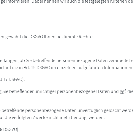
ge informieren. Dabei nennen wir auch die festgelegten Kriterien d
ten gewährt die DSGVO Ihnen bestimmte Rechte:
erlangen, ob Sie betreffende personenbezogene Daten verarbeitet wer
auf die in Art. 15 DSGVO im einzelnen aufgeführten Informationen
nd 17 DSGVO):
g Sie betreffender unrichtiger personenbezogener Daten und ggf. di
e betreffende personenbezogene Daten unverzüglich gelöscht werden,
 für die verfolgten Zwecke nicht mehr benötigt werden.
18 DSGVO):