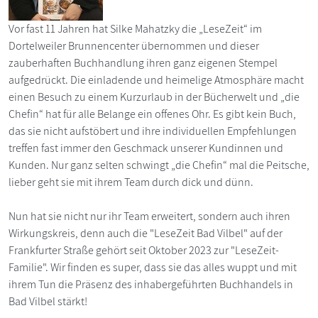
Vor fast 11 Jahren hat Silke Mahatzky die „LeseZeit“ im
Dortelweiler Brunnencenter übernommen und dieser
zauberhaften Buchhandlung ihren ganz eigenen Stempel
aufgedrückt. Die einladende und heimelige Atmosphäre macht
einen Besuch zu einem Kurzurlaub in der Bücherwelt und „die
Chefin“ hat für alle Belange ein offenes Ohr. Es gibt kein Buch,
das sie nicht aufstöbert und ihre individuellen Empfehlungen
treffen fast immer den Geschmack unserer Kundinnen und
Kunden. Nur ganz selten schwingt „die Chefin“ mal die Peitsche,
lieber geht sie mit ihrem Team durch dick und dünn.
Nun hat sie nicht nur ihr Team erweitert, sondern auch ihren
Wirkungskreis, denn auch die "LeseZeit Bad Vilbel" auf der
Frankfurter Straße gehört seit Oktober 2023 zur "LeseZeit-
Familie". Wir finden es super, dass sie das alles wuppt und mit
ihrem Tun die Präsenz des inhabergeführten Buchhandels in
Bad Vilbel stärkt!