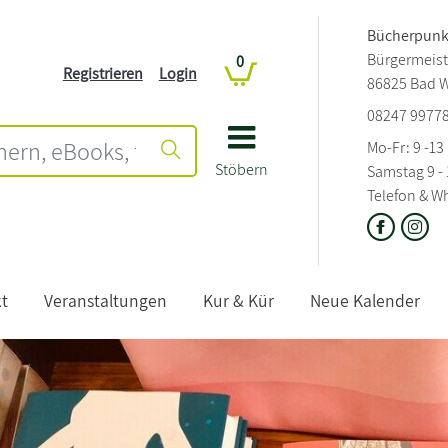
Bücherpunk
Bürgermeiste
0
Registrieren
Login
86825 Bad 
08247 9977
Mo-Fr: 9 -13
Stöbern
Samstag 9 - 
Telefon & W
t
Veranstaltungen
Kur & Kür
Neue Kalender