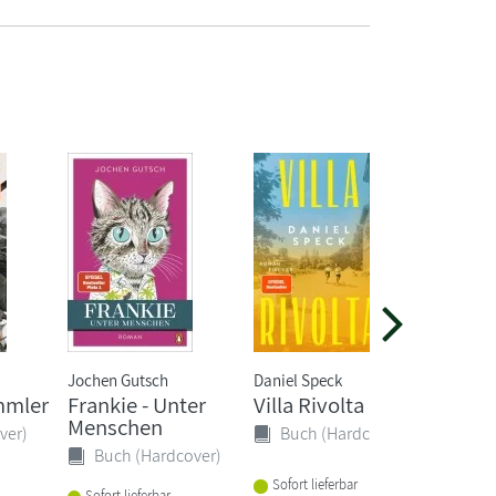
Jochen Gutsch
Daniel Speck
Hannah 
mmler
Frankie - Unter
Villa Rivolta
Die R
Menschen
ver)
Buch (Hardcover)
Buc
Buch (Hardcover)
Sofort lieferbar
Sofort
Sofort lieferbar