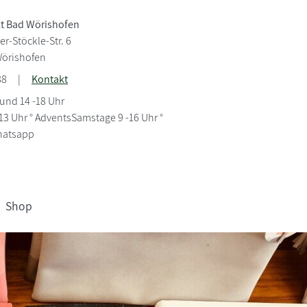
t Bad Wörishofen
r-Stöckle-Str. 6
Wörishofen
88
|
Kontakt
 und 14 -18 Uhr
13 Uhr ° AdventsSamstage 9 -16 Uhr °
hatsapp
Shop