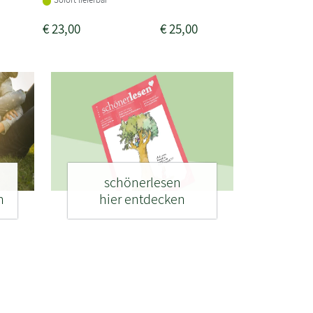
€
23,00
€
25,00
€
24,0
schönerlesen
n
hier entdecken