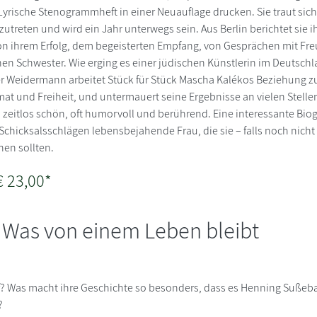
rische Stenogrammheft in einer Neuauflage drucken. Sie traut sich 
utreten und wird ein Jahr unterwegs sein. Aus Berlin berichtet sie 
von ihrem Erfolg, dem begeisterten Empfang, von Gesprächen mit Fr
nen Schwester. Wie erging es einer jüdischen Künstlerin im Deutschl
r Weidermann arbeitet Stück für Stück Mascha Kalékos Beziehung zu 
at und Freiheit, und untermauert seine Ergebnisse an vielen Stell
 zeitlos schön, oft humorvoll und berührend. Eine interessante Biog
 Schicksalsschlägen lebensbejahende Frau, die sie – falls noch nich
en sollten.
€ 23,00*
 Was von einem Leben bleibt
? Was macht ihre Geschichte so besonders, dass es Henning Sußebac
?