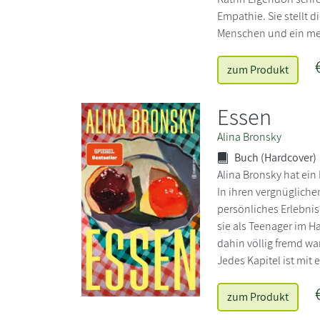
Empathie. Sie stellt d
Menschen und ein men
zum Produkt
Essen
Alina Bronsky
Buch (Hardcover)
Alina Bronsky hat ein
In ihren vergnügliche
persönliches Erlebnis
sie als Teenager im H
dahin völlig fremd war
Jedes Kapitel ist mi
zum Produkt