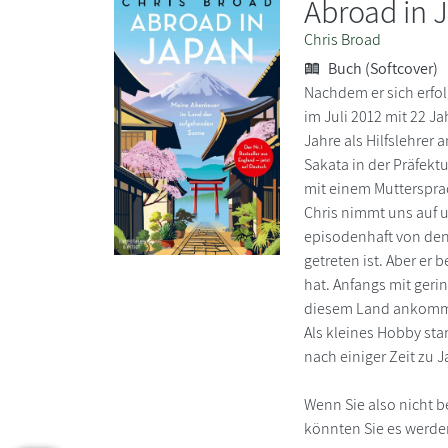
Abroad in 
Chris Broad
Buch (Softcover)
Nachdem er sich erfo
im Juli 2012 mit 22 Ja
Jahre als Hilfslehrer 
Sakata in der Präfek
mit einem Mutterspra
Chris nimmt uns auf u
episodenhaft von den 
getreten ist. Aber er
hat. Anfangs mit gerin
diesem Land ankommen
Als kleines Hobby sta
nach einiger Zeit zu
Wenn Sie also nicht 
könnten Sie es werde