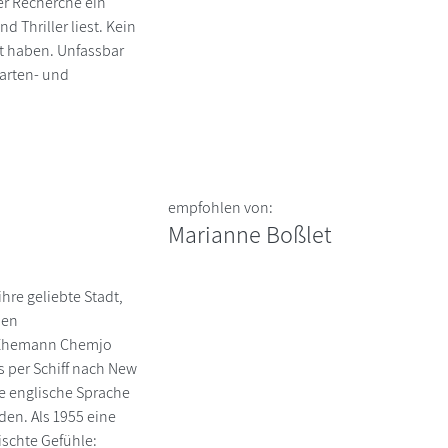
er Recherche ein
 Thriller liest. Kein
rt haben. Unfassbar
Karten- und
empfohlen von:
Marianne Boßlet
hre geliebte Stadt,
den
m Ehemann Chemjo
s per Schiff nach New
ie englische Sprache
den. Als 1955 eine
ischte Gefühle: