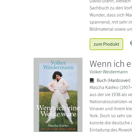
David Grann, vielfach
Sachbuch zu den Vorfä
Wunder, dass sich Mar
spannend, mit sehr in
Bildmaterial sowie um
zum Produkt
Wenn ich e
Volker Weidermann
Buch (Hardcover)
Mascha Kaléko (1907‒19
aus der sie 1938 als 
Nationalsozialisten 
Vinaver und ihrem kle
York. Doch so sehr si
konnte die deutsche al
Einladung des Rowohlt