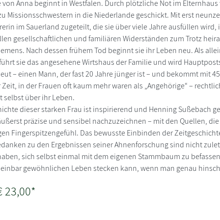
von Anna beginnt in Westfalen. Durch plötzliche Not im Elternhaus w
u Missionsschwestern in die Niederlande geschickt. Mit erst neunze
hrerin im Sauerland zugeteilt, die sie über viele Jahre ausfüllen wird, 
llen gesellschaftlichen und familiären Widerständen zum Trotz heirat
lemens. Nach dessen frühem Tod beginnt sie ihr Leben neu. Als alle
führt sie das angesehene Wirtshaus der Familie und wird Hauptposts
neut – einen Mann, der fast 20 Jahre jünger ist – und bekommt mit 45
 Zeit, in der Frauen oft kaum mehr waren als „Angehörige“ – rechtlich
 selbst über ihr Leben.
ichte dieser starken Frau ist inspirierend und Henning Sußebach ge
äußerst präzise und sensibel nachzuzeichnen – mit den Quellen, die
en Fingerspitzengefühl. Das bewusste Einbinden der Zeitgeschich
danken zu den Ergebnissen seiner Ahnenforschung sind nicht zuletz
t haben, sich selbst einmal mit dem eigenen Stammbaum zu befassen
scheinbar gewöhnlichen Leben stecken kann, wenn man genau hinsch
€ 23,00*