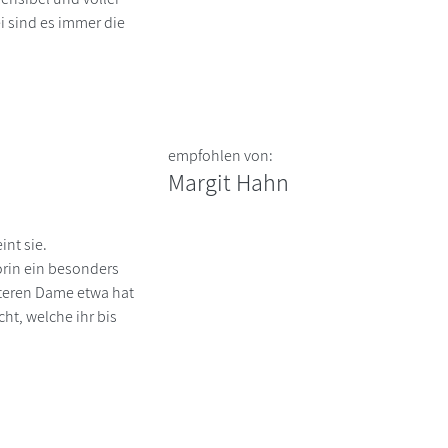
ei sind es immer die
empfohlen von:
Margit Hahn
int sie.
orin ein besonders
älteren Dame etwa hat
ht, welche ihr bis