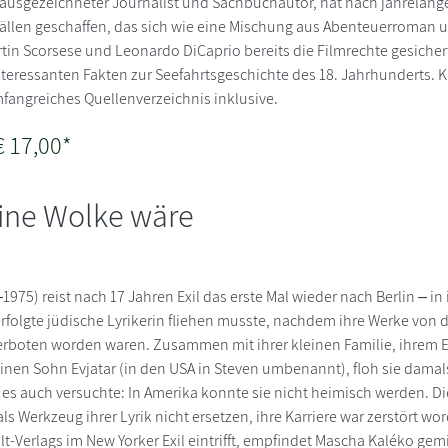
 ausgezeichneter Journalist und Sachbuchautor, hat nach jahrelang
llen geschaffen, das sich wie eine Mischung aus Abenteuerroman und
tin Scorsese und Leonardo DiCaprio bereits die Filmrechte gesiche
teressanten Fakten zur Seefahrtsgeschichte des 18. Jahrhunderts. 
fangreiches Quellenverzeichnis inklusive.
€ 17,00*
ine Wolke wäre
75) reist nach 17 Jahren Exil das erste Mal wieder nach Berlin ‒ in i
verfolgte jüdische Lyrikerin fliehen musste, nachdem ihre Werke von 
verboten worden waren. Zusammen mit ihrer kleinen Familie, ihre
inen Sohn Evjatar (in den USA in Steven umbenannt), floh sie damal
e es auch versuchte: In Amerika konnte sie nicht heimisch werden. D
s Werkzeug ihrer Lyrik nicht ersetzen, ihre Karriere war zerstört wor
-Verlags im New Yorker Exil eintrifft, empfindet Mascha Kaléko gem