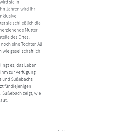
ird sie in
hn Jahren wird ihr
inklusive
et sie schließlich die
inerziehende Mutter
telle des Ortes.
 noch eine Tochter. All
 wie gesellschaftlich.
lingt es, das Leben
 ihm zur Verfügung
te und Sußebachs
t für diejenigen
. Sußebach zeigt, wie
aut.