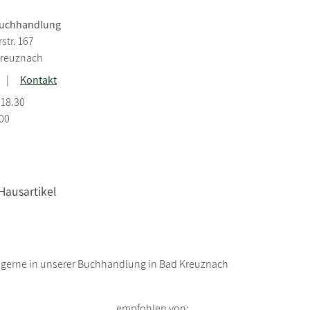
uchhandlung
tr. 167
Kreuznach
|
Kontakt
-18.30
.00
Hausartikel
h gerne in unserer Buchhandlung in Bad Kreuznach
empfohlen von: