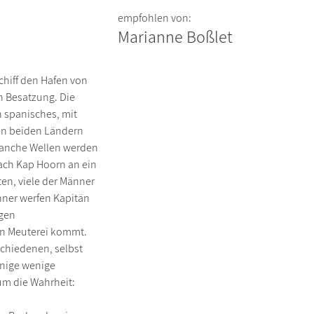
empfohlen von:
Marianne Boßlet
chiff den Hafen von
n Besatzung. Die
in spanisches, mit
den beiden Ländern
 manche Wellen werden
nach Kap Hoorn an ein
ten, viele der Männer
nner werfen Kapitän
rgen
nen Meuterei kommt.
chiedenen, selbst
inige wenige
um die Wahrheit: