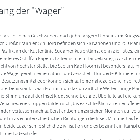
ang der "Wager"
ger als Teil eines Geschwaders nach jahrelangem Umbau zum Kriegss
ch Großbritannien: An Bord befinden sich 28 Kanonen und 250 Man
 Pazifik, an der Küstenlinie Südamerikas entlang, denn Ziel ist es, e
eladenes Schiff zu kapern. Es herrscht ein Handelskrieg zwischen 
ehl von höchster Stelle. Die See um Kap Hoorn ist besonders rau,
 Die Wager gerät in einen Sturm und zerschellt Hunderte Kilometer 
le Besatzungsmitglieder können sich auf eine nahegelegene Insel ret
d sterbenskrank. Dazu kommt nun das unwirtliche Wetter. Einige Mä
e Stimmung auf der Insel kippt schnell, es gibt Überfälle auf die ka
Verschiedene Gruppen bilden sich, bis es schließlich zu einer offe
nden verlassen nach äußerst entbehrungsreichen Monaten auf vers
d in zwei unterschiedlichen Richtungen die Insel. Minimiert auf e
 beide Lager schließlich die Zivilisation und es beginnt ein Kampf 
ht die Todesstrafe.