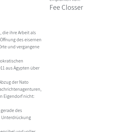
Fee Closser
ie ihre Arbeit als
 Öffnung des eisernen
 Orte und vergangene
mokratischen
011 aus Ägypten über
 Abzug der Nato
Nachrichtenagenturen,
n Eigendorf nicht:
d gerade des
von Unterdrückung
sensibel und voller