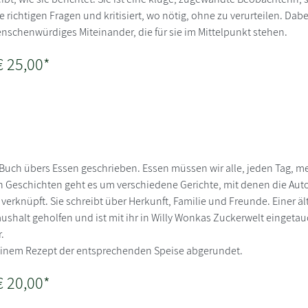
ie richtigen Fragen und kritisiert, wo nötig, ohne zu verurteilen. Dab
schenwürdiges Miteinander, die für sie im Mittelpunkt stehen.
€ 25,00*
 Buch übers Essen geschrieben. Essen müssen wir alle, jeden Tag, me
n Geschichten geht es um verschiedene Gerichte, mit denen die Aut
 verknüpft. Sie schreibt über Herkunft, Familie und Freunde. Einer 
aushalt geholfen und ist mit ihr in Willy Wonkas Zuckerwelt eingetauc
.
t einem Rezept der entsprechenden Speise abgerundet.
€ 20,00*