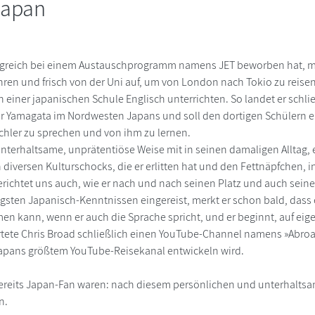
Japan
lgreich bei einem Austauschprogramm namens JET beworben hat, ma
hren und frisch von der Uni auf, um von London nach Tokio zu reisen.
an einer japanischen Schule Englisch unterrichten. So landet er schlie
tur Yamagata im Nordwesten Japans und soll den dortigen Schülern 
chler zu sprechen und von ihm zu lernen.
nterhaltsame, unprätentiöse Weise mit in seinen damaligen Alltag, 
diversen Kulturschocks, die er erlitten hat und den Fettnäpfchen, in
 berichtet uns auch, wie er nach und nach seinen Platz und auch sei
gsten Japanisch-Kenntnissen eingereist, merkt er schon bald, dass er
 kann, wenn er auch die Sprache spricht, und er beginnt, auf eige
rtete Chris Broad schließlich einen YouTube-Channel namens »Abroad
 Japans größtem YouTube-Reisekanal entwickeln wird.
bereits Japan-Fan waren: nach diesem persönlichen und unterhalts
n.