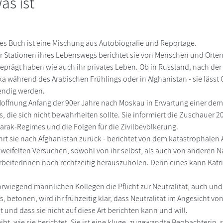
as ist
es Buch ist eine Mischung aus Autobiografie und Reportage.
Stationen ihres Lebenswegs berichtet sie von Menschen und Orten, d
eprägt haben wie auch ihr privates Leben. Ob in Russland, nach der
ka während des Arabischen Frühlings oder in Afghanistan - sie lässt
bendig werden.
r Hoffnung Anfang der 90er Jahre nach Moskau in Erwartung einer de
 die sich nicht bewahrheiten sollte. Sie informiert die Zuschauer 2
rak-Regimes und die Folgen für die Zivilbevölkerung.
rt sie nach Afghanistan zurück - berichtet von dem katastrophalen
weifelten Versuchen, sowohl von ihr selbst, als auch von anderen 
beiterInnen noch rechtzeitig herauszuholen. Denn eines kann Katri
orwiegend männlichen Kollegen die Pflicht zur Neutralität, auch un
s, betonen, wird ihr frühzeitig klar, dass Neutralität im Angesicht 
nd dass sie nicht auf diese Art berichten kann und will.
ibt, wie sie berichtet. Sie ist eine kluge, zugewandte Beobachterin, 