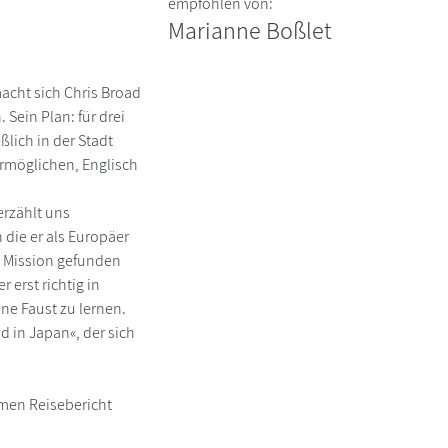
empfohlen von:
Marianne Boßlet
cht sich Chris Broad
 Sein Plan: für drei
ßlich in der Stadt
ermöglichen, Englisch
erzählt uns
 die er als Europäer
ne Mission gefunden
 erst richtig in
ne Faust zu lernen.
 in Japan«, der sich
amen Reisebericht