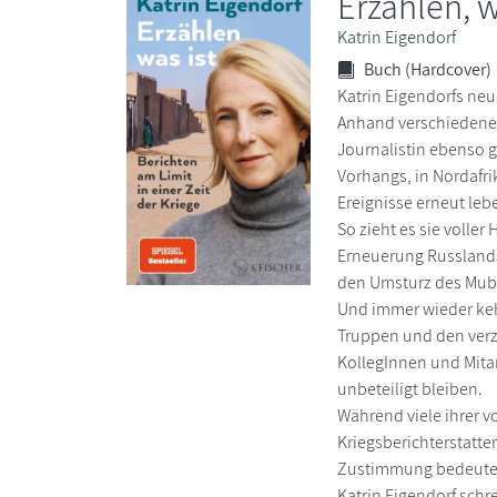
Erzählen, w
Katrin Eigendorf
Buch (Hardcover)
Katrin Eigendorfs neu
Anhand verschiedener 
Journalistin ebenso g
Vorhangs, in Nordafri
Ereignisse erneut le
So zieht es sie volle
Erneuerung Russlands,
den Umsturz des Muba
Und immer wieder keh
Truppen und den verz
KollegInnen und Mitar
unbeteiligt bleiben.
Während viele ihrer v
Kriegsberichterstatter
Zustimmung bedeutet u
Katrin Eigendorf schre