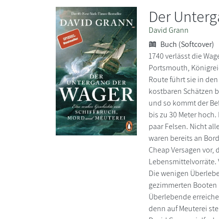
Der Unterg
David Grann
Buch (Softcover)
1740 verlässt die Wa
Portsmouth, Königrei
Route führt sie in den
kostbaren Schätzen b
und so kommt der Bef
bis zu 30 Meter hoch.
paar Felsen. Nicht al
waren bereits an Bor
Cheap Versagen vor, di
Lebensmittelvorräte. 
Die wenigen Überlebe
gezimmerten Booten un
Überlebende erreichen
denn auf Meuterei ste