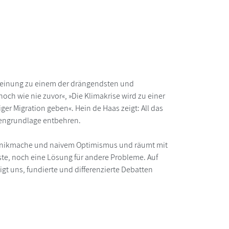
t Meinung zu einem der drängendsten und
ch wie nie zuvor«, »Die Klimakrise wird zu einer
r Migration geben«. Hein de Haas zeigt: All das
ktengrundlage entbehren.
Panikmache und naivem Optimismus und räumt mit
ste, noch eine Lösung für andere Probleme. Auf
igt uns, fundierte und differenzierte Debatten