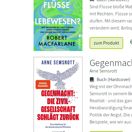
Sind Flüsse bloße Ma
mit Rechten. Flüsse 
dürfen. Mit diesem r
verändern wird. &nbsp
zum Produkt
Gegenmacht
Arne Semsrott
Buch (Hardcover)
Weg mit der Ohnmacht 
Semsrott in seinem Be
Realität - und das ga
Herabwürdigung finanz
Politik der Angst. Di
Beispiele, wie wir au