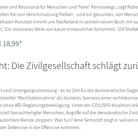
terie und Ressource für Menschen und Tiere? Keineswegs, sagt Robe
sollen frei von Verschmutzung fließen - und ein gesundes, von Me
adikalen Konzept nimmt uns Macfarlane in seinem neuen Buch mit auf
; 'Ein visionäres Werk von kaum ermesslicher Schönheit.' Elif Shafa
€ 18,99*
: Die Zivilgesellschaft schlägt zur
und Untergangsstimmung - es ist Zeit für die demokratische Gegenoff
stseller 'Machtübernahme' als düsteres Szenario einer rechtskonser
nz ohne AfD-Regierungsbeteiligung. Unter der CDU/SPD-Koalition erl
iell benachteiligter Menschen, Angriffe auf die demokratische Zivi
e autoritäre Wende stoppen. Was tun? Arne Semsrott zeigt in seinem
s der Defensive in die Offensive kommen.