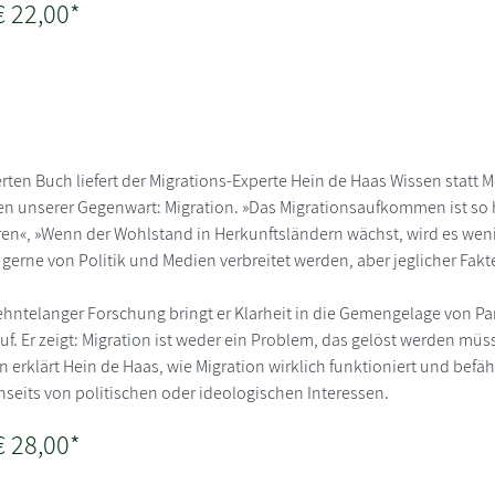
€ 22,00*
rten Buch liefert der Migrations-Experte Hein de Haas Wissen stat
 unserer Gegenwart: Migration. »Das Migrationsaufkommen ist so ho
n«, »Wenn der Wohlstand in Herkunftsländern wächst, wird es wenige
 gerne von Politik und Medien verbreitet werden, aber jeglicher Fa
hntelanger Forschung bringt er Klarheit in die Gemengelage von 
f. Er zeigt: Migration ist weder ein Problem, das gelöst werden müs
n erklärt Hein de Haas, wie Migration wirklich funktioniert und befäh
nseits von politischen oder ideologischen Interessen.
€ 28,00*