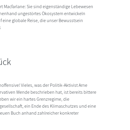
rt Macfarlane: Sie sind eigenständige Lebewesen
nschenhand ungestörtes Ökosystem entwickeln
 eine globale Reise, die unser Bewusstsein
k
ück
ensive! Vieles, was der Politik-Aktivist Arne
vativen Wende beschrieben hat, ist bereits bittere
eben wir ein hartes Grenzregime, die
lgesellschaft, ein Ende des Klimaschutzes und eine
 neuen Buch anhand zahlreicher konkreter