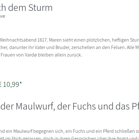
ch dem Sturm
ave
eihnachtsabend 1617. Maren sieht einen plötzlichen, heftigen St
cher, darunter ihr Vater und Bruder, zerschellen an den Felsen. Alle 
 Frauen von Vardø bleiben allein zurück.
€ 10,99*
 der Maulwurf, der Fuchs und das P
d ein Maulwurf begegnen sich, ein Fuchs und ein Pferd schließen sic
elt im Stich gelassen, doch in ihren Gesprächen über ihre Angst und