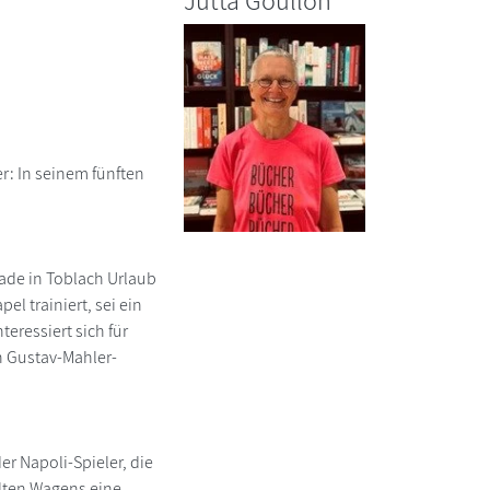
Jutta Goullon
: In seinem fünften
rade in Toblach Urlaub
l trainiert, sei ein
eressiert sich für
en Gustav-Mahler-
r Napoli-Spieler, die
llten Wagens eine