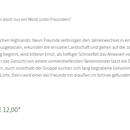
er doch nur ein Mord unter Freunden?
ischen Highlands: Neun Freunde verbringen den Jahreswechsel in e
 ausgelassen, erkunden die einsame Landschaft und gehen auf die Ja
 beginnt, wird bitterer Ernst, als heftiger Schneefall das Anwesen 
ur das Gerücht von einem umherstreifenden Serienmörder lässt di
, auch innerhalb der Gruppe suchen sich lang begrabene Geheimn
Licht. Dann wird einer der Freunde tot draußen im Schnee gefunden.
€ 12,00*