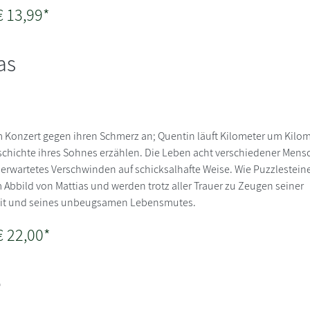
€ 13,99*
as
m Konzert gegen ihren Schmerz an; Quentin läuft Kilometer um Kilom
chichte ihres Sohnes erzählen. Die Leben acht verschiedener Men
nerwartetes Verschwinden auf schicksalhafte Weise. Wie Puzzlesteine
Abbild von Mattias und werden trotz aller Trauer zu Zeugen seiner
eit und seines unbeugsamen Lebensmutes.
€ 22,00*
e