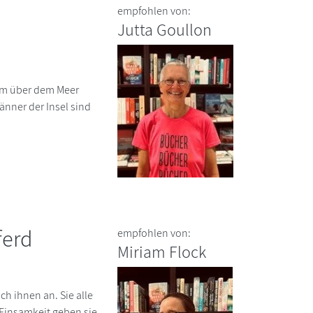
empfohlen von:
Jutta Goullon
urm über dem Meer
Männer der Insel sind
ferd
empfohlen von:
Miriam Flock
h ihnen an. Sie alle
 Einsamkeit geben sie