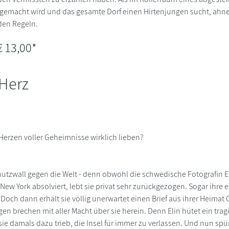
gemacht wird und das gesamte Dorf einen Hirtenjungen sucht, ahnen 
den Regeln.
€ 13,00*
 Herz
erzen voller Geheimnisse wirklich lieben?
chutzwall gegen die Welt - denn obwohl die schwedische Fotografin E
New York absolviert, lebt sie privat sehr zurückgezogen. Sogar ihre e
Doch dann erhält sie völlig unerwartet einen Brief aus ihrer Heimat 
en brechen mit aller Macht über sie herein. Denn Elin hütet ein tra
 sie damals dazu trieb, die Insel für immer zu verlassen. Und nun spür