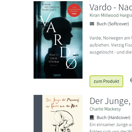
Vardo - Na
Kiran Millwood Hargr
Buch (Softcover)
Vardø, Norwegen am W
aufziehen. Vierzig Fis
ausgelöscht - und die
zum Produkt
Der Junge,
Charlie Mackesy
Buch (Hardcover)
Ein einsamer Junge un
fühlen sich von der W