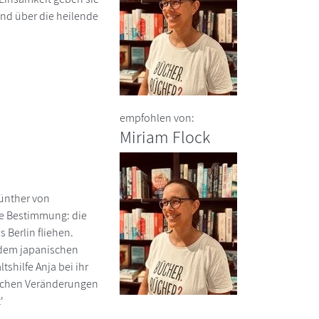
und über die heilende
empfohlen von:
Miriam Flock
Günther von
re Bestimmung: die
 Berlin fliehen.
t dem japanischen
tshilfe Anja bei ihr
ftlichen Veränderungen
'