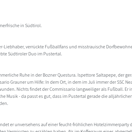
rfrische in Südtirol.
r-Liebhaber, verrückte Fußballfans und misstrauische Dorfbewohner
iebte Südtiroler Duo im Pustertal.
ommerliche Ruhe in der Bozner Questura. Ispettore Saltapepe, der ge
ario Grauner um Hilfe: In dem Ort, in dem im Juli immer der SSC Neape
unden. Nichts findet der Commissario langweiliger als Fußball. Er int
he Musik - da passt es gut, dass im Pustertal gerade die alljährlich
den.
et er unversehens auf einer feucht-fröhlichen Hotelzimmerparty de
den Vermissten zu erzählen haben. Als im Kofferraum eines abgeste