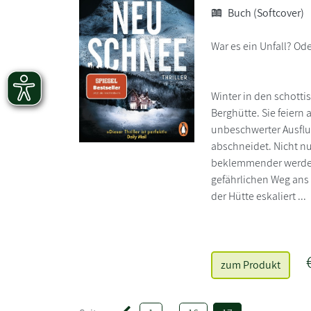
Buch (Softcover)
War es ein Unfall? Od
Winter in den schott
Berghütte. Sie feiern
unbeschwerter Ausflug
abschneidet. Nicht n
beklemmender werden
gefährlichen Weg ans 
der Hütte eskaliert ...
zum Produkt