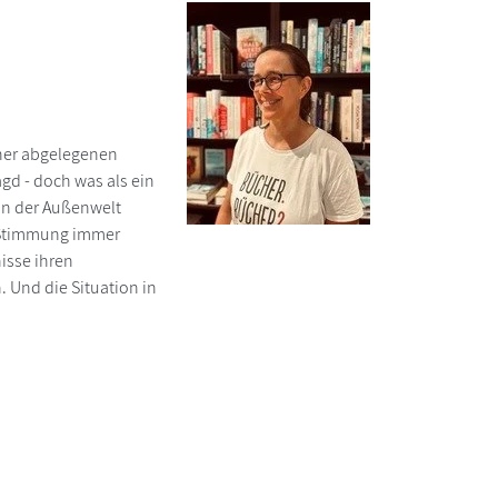
iner abgelegenen
gd - doch was als ein
von der Außenwelt
e Stimmung immer
isse ihren
 Und die Situation in