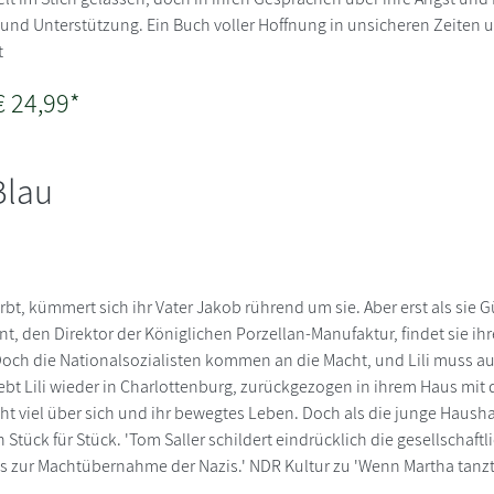
t und Unterstützung. Ein Buch voller Hoffnung in unsicheren Zeiten 
t
€ 24,99*
Blau
stirbt, kümmert sich ihr Vater Jakob rührend um sie. Aber erst als sie 
, den Direktor der Königlichen Porzellan-Manufaktur, findet sie ih
Doch die Nationalsozialisten kommen an die Macht, und Lili muss aus
lebt Lili wieder in Charlottenburg, zurückgezogen in ihrem Haus mi
cht viel über sich und ihr bewegtes Leben. Doch als die junge Haushal
ch Stück für Stück. 'Tom Saller schildert eindrücklich die gesellscha
is zur Machtübernahme der Nazis.' NDR Kultur zu 'Wenn Martha tanzt