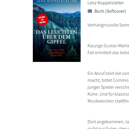
Lenz Koppelstätter
Buch (Softcover)
Verhängnisvolle Somme
Kauzige Gustav-Mahle
Fall ermittelt das bel
Ein Anruf stört die s
macht, bittet Commiss
junger Spieler verschw
Kühe. Und für klassisc
Musikwochen stattfin
Dort angekommen, land
nicht nur Gutes über 